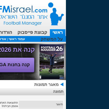
ראשי
קבוצת פייסבוק
הורדות
על המשחק
עמוד ראשי
אודו
|
עכשיו בפורומים:
FM19- איך יוצאים לחופשה עם המאמן ?
קנה את Football Manager 2026 - משחק המנג'ר החדש!
קנה בחנות SEGA
מאגר תמונות
תמונה
התוצאות האחר.
תיאור
גוטמן הביתה!