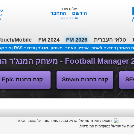
שלום אורח
הירשם
התחבר
...
שכחתי סיסמה
ורד
ouch/Mobile
FM 2024
FM 2026
טלאי העברית
ת האתר
הירשם לאתר
ארכיון האתר
משחקי מנג'ר
עדכוני RSS
צור ק
|
|
|
|
|
(04/11/2018 17:30 ע"י daniellit )
פורום דיבורים
קנה בחנות Steam
קנה בחנות Epic
ונות של ישראל במוקדמות המונדיאל