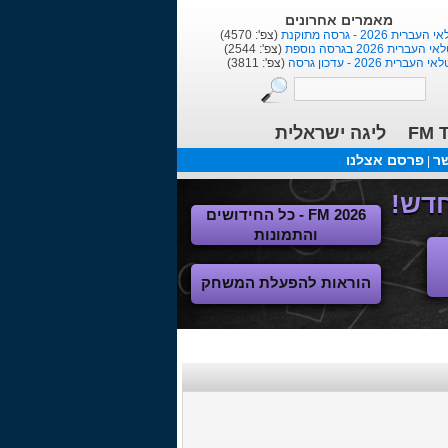
בלוגים אחרונים
הנוסע בזמן
(צפ': 2045)
טוטנהאם הוטספר :כי מנור יותר וינר 
(צפ': 4406)
ר ברמן -מחזירים את גרמניה לירוקה
(צפ': 4024)
ליגה ישראלית
FM T
שר
פרסם אצלנו
|
FM 2026 - כל החידושים
והתמונות
הוראות להפעלת המשחק