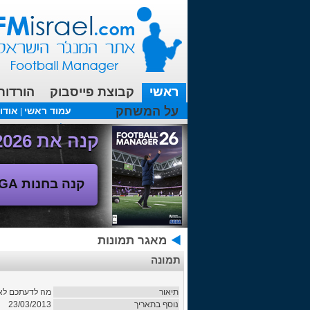
ראשי
קבוצת פייסבוק
הורדות
על המשחק
עמוד ראשי
אודו
|
עכשיו בפורומים:
FM19- איך יוצאים לחופשה עם המאמן ?
קנה את Football Manager 2026 - משחק המנג'ר החדש!
קנה בחנות SEGA
מאגר תמונות
תמונה
תיאור
מה לדעתכם לא
נוסף בתאריך
23/03/2013