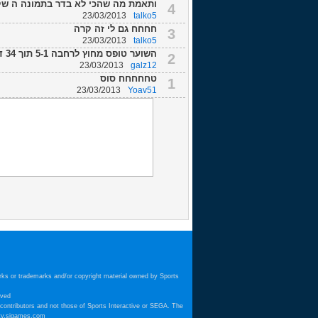
ותאמת מה שהכי לא בדר בתמונה ה שק
4
23/03/2013
talko5
חחחח גם לי זה קרה
3
23/03/2013
talko5
השוער טופס מחוץ לרחבה 5-1 תוך 34 דקות
2
23/03/2013
galz12
טחחחחח סוס
1
23/03/2013
Yoav51
arks or trademarks and/or copyright material owned by Sports
ved.
 contributors and not those of Sports Interactive or SEGA. The
ty.sigames.com.