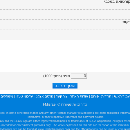
ורטואה במכבי
תווים (מתוך
1000
)
עמוד ראשי
|
הורדות
|
פורום
|
אודות האתר
|
צור קשר
|
פרסם אצלנו
|
עדכוני RSS
|
משחקים
כל הזכויות שמורות © FMisrael
e logo, in-game generated images and any other Football Manager related items are either registered tradem
Interactive, or their respective trademark and copyright holders.
GA and the SEGA logo are either registered trademarks or trademarks of SEGA Corporation. All rights reser
s intended for entertainment purposes only. The views expressed on this site are the views of the individual
all Manager site can be found at www.footballmanager.com and the official forums can be found at communi