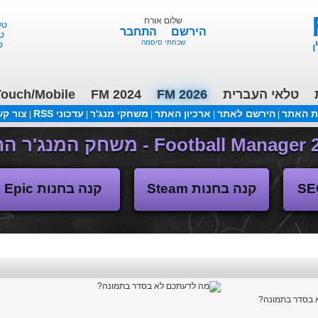
שלום אורח
טלאי 
הירשם
התחבר
טלא
שכחתי סיסמה
טל
טלאי העברית
FM 2026
FM 2024
ouch/Mobile
ת האתר
הירשם לאתר
ארכיון האתר
משחקי מנג'ר
עדכוני RSS
צור ק
|
|
|
|
|
(04/11/2018 17:30 ע"י daniellit )
פורום דיבורים
קנה בחנות Steam
קנה בחנות Epic
 בסדר בתמונה?