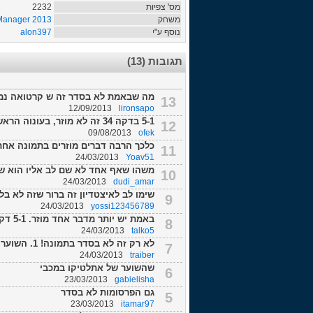
מס' צפיות
2232
משחק
 Manager 2013
נוסף ע"י
alon397
תגובות (13)
מה שבאמת לא בסדר זה ש קרטואה נמ
13
12/09/2013
lironsapo
5-1 בדקה 34 זה לא מוזר, בעונוה הראשונה עם הפועל כבר היה לי 5-0 מול באר שבע ד...
12
09/08/2013
ofek
כלכך הרבה דברים מוזרים בתמונה אחת
11
24/03/2013
Yoav51
משהו שאף אחד לא שם לב אליו הוא שה
10
24/03/2013
dudi_amar
שימו לב לאיצטדיון זה ברור שזה לא בל
9
24/03/2013
yossi123456789
באמת יש יותר מדבר אחד מוזר. 5-1 דקה 34? אדיטור
8
24/03/2013
talko5
לא רק זה לא בסדר בתמונה! 1. השוער של אתלטיקו מדריד במכבי 2. התוצאה 5-1 בדקה...
7
24/03/2013
traiber
שהשוער של אתלטיקו במכבי
6
23/03/2013
gabielisha
גם הפרסומות לא בסדר
5
23/03/2013
itamar97