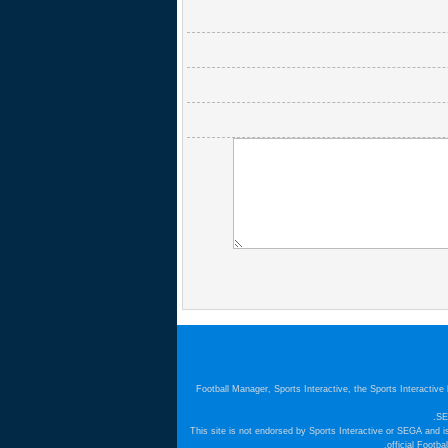
Football Manager, Sports Interactive, the Sports Interactiv
SE
This site is not endorsed by Sports Interactive or SEGA and i
official Footb