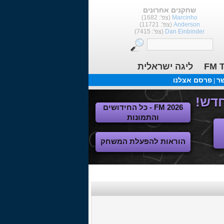
שחקנים אחרונים
(צפ': 1682)
Marcinho
(צפ': 11721)
Anderson
(צפ': 7415)
Dan Einbinder
ליגה ישראלית
FM T
שר
פרסם אצלנו
|
FM 2026 - כל החידושים
והתמונות
הוראות להפעלת המשחק