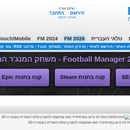
שלום אורח
הירשם
התחבר
שכחתי סיסמה
ouch/Mobile
FM 2024
FM 2026
טלאי העברית
ת האתר
הירשם לאתר
ארכיון האתר
משחקי מנג'ר
עדכוני RSS
צור ק
|
|
|
|
|
(04/11/2018 17:30 ע"י daniellit )
פורום דיבורים
קנה בחנות Steam
קנה בחנות Epic
ו לא נראו במרסיסייד מאז שהוקמה להקת ביטלס האגדית בשנות ה-60