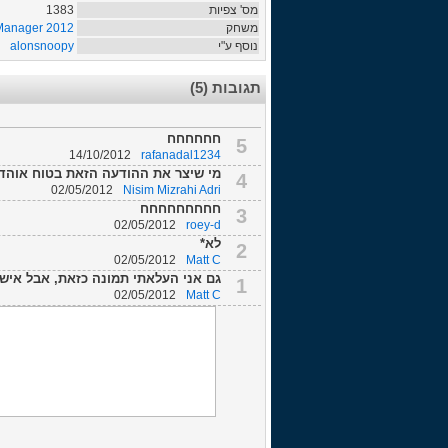
1383
מס' צפיות
 Manager 2012
משחק
alonsnoopy
נוסף ע"י
תגובות (5)
חחחחחח
5
14/10/2012
rafanadal1234
מי שיצר את ההודעה הזאת בטוח או...
4
02/05/2012
Nisim Mizrahi Adri
חחחחחחחחח
3
02/05/2012
roey-d
לא*
2
02/05/2012
Matt C
גם אני העלאתי תמונה כזאת, אבל איש.
1
02/05/2012
Matt C