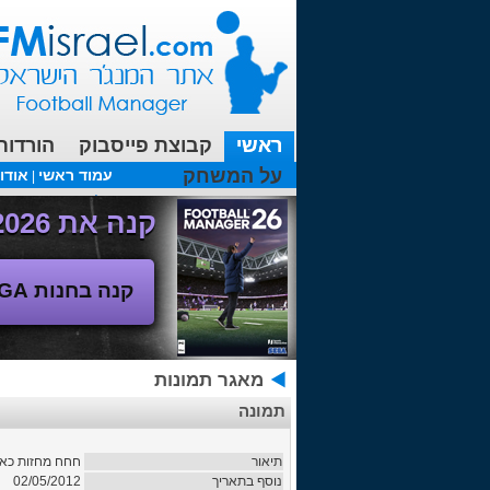
ראשי
קבוצת פייסבוק
הורדות
על המשחק
עמוד ראשי
אודו
|
עכשיו בפורומים:
FM19- איך יוצאים לחופשה עם המאמן ?
קנה את Football Manager 2026 - משחק המנג'ר החדש!
קנה בחנות SEGA
מאגר תמונות
תמונה
תיאור
חחח מחזות כאל.
02/05/2012
נוסף בתאריך