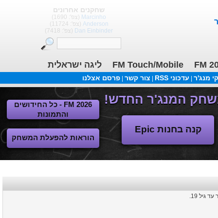
שחקנים אחרונים
(צפ': 1690)
Marcinho
(צפ': 11724)
Anderson
(צפ': 7418)
Dan Einbinder
ליגה ישראלית
FM Touch/Mobile
FM 2
 מנג'ר
עדכוני RSS
צור קשר
פרסם אצלנו
|
|
|
FM 2026 - כל החידושים
והתמונות
קנה בחנות Epic
הוראות להפעלת המשחק