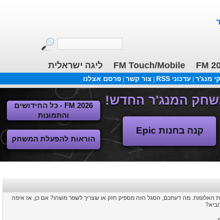
הורדות אחרונות
FM 26 - ליגות נמוכות, תקציבים, העברות 13/2
(הו': 1373)
תלבושת לליגת העל+הלאומית
(הו': 1081)
ליגות נשים ישראלית בכדורגל
(הו': 105)
ליגה ישראלית
FM Touch/Mobile
FM 2
 מנג'ר
עדכוני RSS
צור קשר
פרסם אצלנו
|
|
|
FM 2026 - כל החידושים
והתמונות
קנה בחנות Epic
הוראות להפעלת המשחק