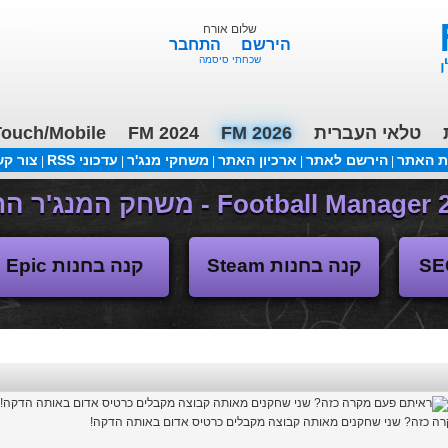
שלום אורח
FM 26 - ליגות נמוכות, תקציבים, העברות 3/2
הירשם
התחבר
שכחתי סיסמה
טלאי העברית
FM 2026
FM 2024
ouch/Mobile
ת האתר
הירשם לאתר
ארכיון האתר
משחקי מנג'ר
עדכוני RSS
צור ק
|
|
|
|
|
(04/11/2018 17:30 ע"י daniellit )
פורום דיבורים
קנה בחנות Steam
קנה בחנות Epic
ה כזה? שני שחקנים מאותה קבוצה מקבלים כרטיס אדום באותה הדקה!