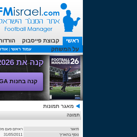
ראשי
קבוצת פייסבוק
הורדות
על המשחק
עמוד ראשי
אודו
|
עכשיו בפורומים:
FM19- איך יוצאים לחופשה עם המאמן ?
קנה את Football Manager 2026 - משחק המנג'ר החדש!
קנה בחנות SEGA
מאגר תמונות
תמונה
תיאור
ראיתם פעם מקר
נוסף בתאריך
31/05/2011