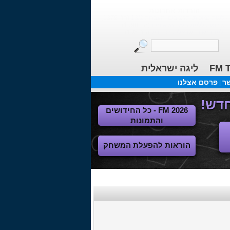
הורדות אחרונות
1
(הו': 1379)
תלבושת לליגת העל+הלאומית
(הו': 1090)
ליגות נשים ישראלית בכדורגל
(הו': 105)
FM T
ליגה ישראלית
שר
פרסם אצלנו
|
FM 2026 - כל החידושים
והתמונות
הוראות להפעלת המשחק