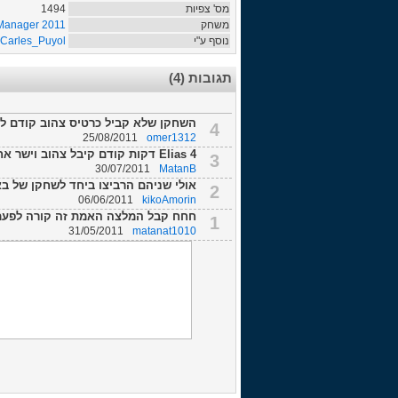
מס' צפיות
1494
משחק
 Manager 2011
נוסף ע"י
Carles_Puyol
תגובות (4)
השחקן שלא קביל כרטיס צהוב קודם לכן
4
25/08/2011
omer1312
Elias 4 דקות קודם קיבל צהוב וישר אחרי האדום של פראה הוא קיבל צהוב שני...
3
30/07/2011
MatanB
אולי שניהם הרביצו ביחד לשחקן של בא
2
06/06/2011
kikoAmorin
חחח קבל המלצה האמת זה קורה לפעמי
1
31/05/2011
matanat1010