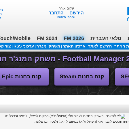
שלום אורח
FM 26 - ליגות נמוכות, תקציבים, העברות 3/2
הירשם
התחבר
שכחתי סיסמה
טלאי העברית
FM 2026
FM 2024
ouch/Mobile
ת האתר
הירשם לאתר
ארכיון האתר
משחקי מנג'ר
עדכוני RSS
צור ק
|
|
|
|
|
(04/11/2018 17:30 ע"י daniellit )
פורום דיבורים
קנה בחנות Steam
קנה בחנות Epic
קן הסכים לעבור אלי (הפועל ת"א) במקום לריאל, ולנסיה וברצלונה.