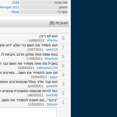
מס' צפיות
2100
משחק
 Manager 2011
נוסף ע"י
litwak
תגובות (8)
הוא לא ריג'ן
8
14/08/2011
xPerlov
הוא הסתיר את השם כדי שלא ידעו שקור
7
13/07/2011
ariel218
בטח שמת אותו שחקן הרכב והבאת לו יו
6
17/06/2011
PsychoK
בשביל מה אתה מסתיר את השם כבר רו
5
25/04/2011
rafanadal1234
חח עזוב להסתיר את השם... בפרטים 
4
22/04/2011
yagur
הוא עבר אליך בגלל שבמועדונים האחרי
3
31/03/2011
amit438
יכול להיות שבאמת המשכורת שהציעו לו
2
18/03/2011
omri898
"ביננו"...אם חשבת להסתיר את השם, ז
1
11/03/2011
Shimon