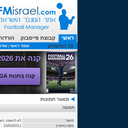
ראשי
קבוצת פייסבוק
הורדות
על המשחק
עמוד ראשי
אודו
|
עכשיו בפורומים:
FM19- איך יוצאים לחופשה עם המאמן ?
קנה את Football Manager 2026 - משחק המנג'ר החדש!
קנה בחנות SEGA
מאגר תמונות
תמונה
תיאור
לא להאמין. השח
נוסף בתאריך
10/03/2011