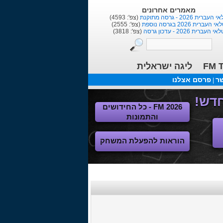
הורדות אחרונות
1
(הו': 1384)
תלבושת לליגת העל+הלאומית
(הו': 1093)
ליגות נשים ישראלית בכדורגל
(הו': 105)
FM T
ליגה ישראלית
שר
פרסם אצלנו
|
FM 2026 - כל החידושים
והתמונות
הוראות להפעלת המשחק