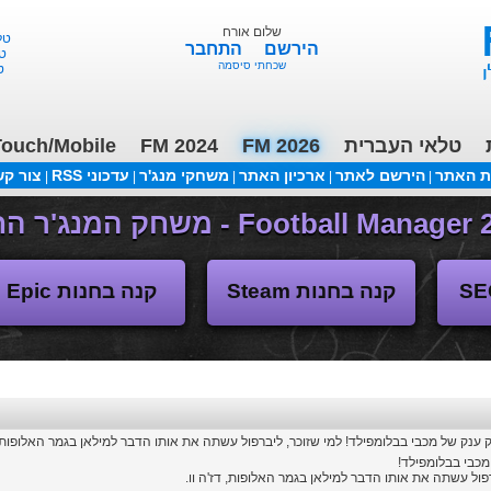
שלום אורח
טלאי 
הירשם
התחבר
טלא
שכחתי סיסמה
טל
טלאי העברית
FM 2026
FM 2024
ouch/Mobile
ת האתר
הירשם לאתר
ארכיון האתר
משחקי מנג'ר
עדכוני RSS
צור ק
|
|
|
|
|
(04/11/2018 17:30 ע"י daniellit )
פורום דיבורים
קנה בחנות Steam
קנה בחנות Epic
כבי בבלומפילד!
רפול עשתה את אותו הדבר למילאן בגמר האלופות, דז'ה וו.