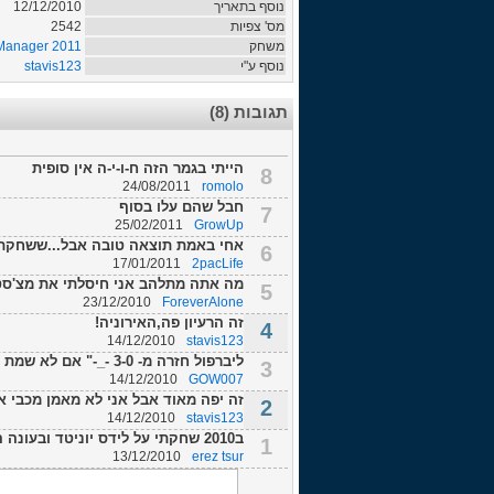
נוסף בתאריך
12/12/2010
מס' צפיות
2542
משחק
 Manager 2011
נוסף ע"י
stavis123
תגובות (8)
הייתי בגמר הזה ח-ו-י-ה אין סופית
8
24/08/2011
romolo
חבל שהם עלו בסוף
7
25/02/2011
GrowUp
אחי באמת תוצאה טובה אבל...ששחקתי ה
6
17/01/2011
2pacLife
מה אתה מתלהב אני חיסלתי את מצ'סטר 1
5
23/12/2010
ForeverAlone
זה הרעיון פה,האירוניה!
4
14/12/2010
stavis123
ליברפול חזרה מ- 3-0 -_-" אם לא שמת לב מכבי חזרו לליברפול מ- 3-0 -_-"
3
14/12/2010
GOW007
זה יפה מאוד אבל אני לא מאמן מכבי א
2
14/12/2010
stavis123
ב2010 שחקתי על לידס יוניטד ובעונה הראשונה שהייתי בליגה השלישית שיחקתי בגביע ...
1
13/12/2010
erez tsur