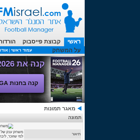
ראשי
קבוצת פייסבוק
הורדות
על המשחק
עמוד ראשי
אודו
|
עכשיו בפורומים:
FM19- איך יוצאים לחופשה עם המאמן ?
קנה את Football Manager 2026 - משחק המנג'ר החדש!
קנה בחנות SEGA
מאגר תמונות
תמונה
משחק ענק של מ
תיאור
למי שזוכר, ליב