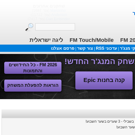
שחקנים אחרונים
(צפ': 1687)
Marcinho
(צפ': 11722)
Anderson
(צפ': 7417)
Dan Einbinder
ליגה ישראלית
FM Touch/Mobile
FM 2
 מנג'ר
עדכוני RSS
צור קשר
פרסם אצלנו
|
|
|
FM 2026 - כל החידושים
והתמונות
קנה בחנות Epic
הוראות להפעלת המשחק