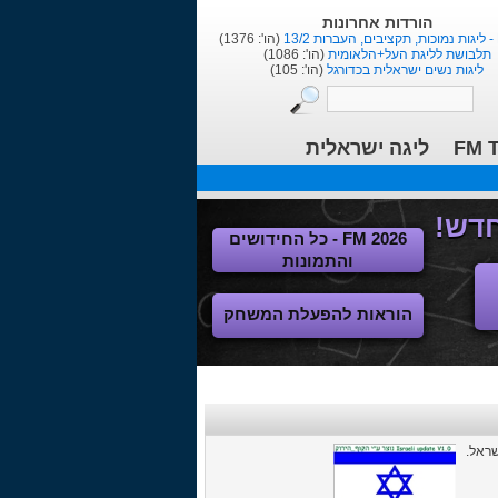
הורדות אחרונות
1
(הו': 1376)
תלבושת לליגת העל+הלאומית
(הו': 1086)
ליגות נשים ישראלית בכדורגל
(הו': 105)
FM T
ליגה ישראלית
FM 2026 - כל החידושים
והתמונות
הוראות להפעלת המשחק