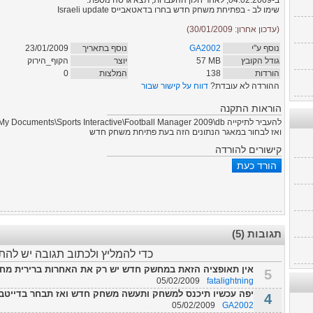
ב-04.02.2009, לאחר חלון ההעברות, תצא גרסה נוספת.
שימו לב - בפתיחת משחק חדש בחרו בדאטאבייס Israeli update
(עדכון אחרון: 30/01/2009)
נוסף ע"י
GA2002
נוסף בתאריך
23/01/2009
גודל הקובץ
MB
57
יוצר
הקוף_הירוק
הורדות
138
המלצות
0
ההורדה לא עובדת?
דווח על קישור שבור
הוראות התקנה
להעביר לתיקייה My Documents\Sports Interactive\Football Manager 2009\db
ואז לבחור במאגר הנתונים הזה בעת פתיחת משחק חדש
קישורים להורדה
תגובות (5)
כדי להמליץ ולכתוב תגובה יש לה
אין תאופציה הזאת במחשק חדש יש רק את האחרות ברירית מחדל ו9.2.0 מה עוש
5
05/02/2009
fatalightning
יפה עכשיו תיכנס למשחק ותעשה משחק חדש ואז תבחר בדייטבייס Israeli update ול
4
05/02/2009
GA2002