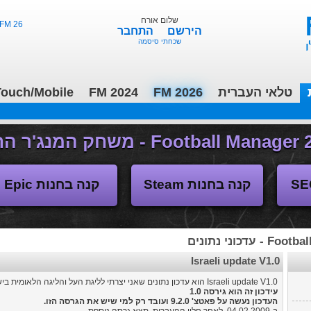
שלום אורח
FM 26 - ליגות נמוכות, תקציבים, העברות 3/2
הירשם
התחבר
שכחתי סיסמה
טלאי העברית
FM 2026
FM 2024
ouch/Mobile
משחקי העבר
קנה בחנות Steam
קנה בחנות Epic
עדכוני נתונים
Israeli update V1.0
Israeli update V1.0 הוא עדכון נתונים שאני יצרתי לליגת העל והליגה הלאומית בישראל.
עידכון זה הוא גירסה 1.0
העדכון נעשה על פאטצ' 9.2.0 ועובד רק למי שיש את הגרסה הזו.