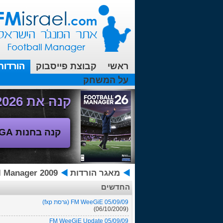
ראשי
קבוצת פייסבוק
הורדות
על המשחק
עכשיו בפורומים:
מנג'ר 2010 - טבלת הליגה
(08/04/2018 00:27 ע"י srul666 )
קנה את Football Manager 2026 - משחק המנג'ר החדש!
קנה בחנות SEGA
מאגר הורדות
Football Manager 2009 - 
החדשים
FM WeeGiE 05/09/09 (גרסת fxp)
(06/10/2009)
FM WeeGiE Update 05/09/09