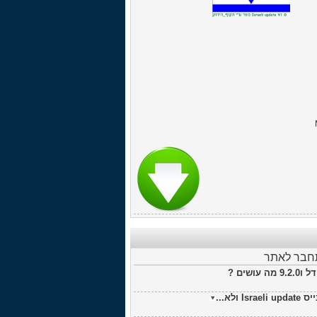
תחבר לאתר
ים ?
א...