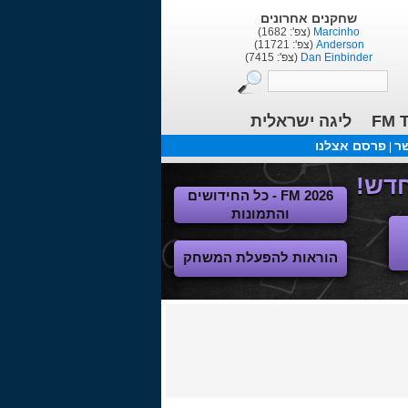
שחקנים אחרונים
Marcinho
(צפ': 1682)
Anderson
(צפ': 11721)
Dan Einbinder
(צפ': 7415)
FM T
ליגה ישראלית
שר
פרסם אצלנו
|
FM 2026 - כל החידושים
והתמונות
הוראות להפעלת המשחק