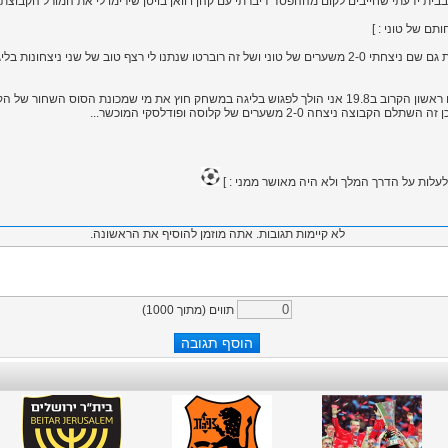
בית ידעתי שחייבים לקום מההפסד דיברתי עם קהן ו וואן בויטן שירימו לי את המורל הקבוצת
רצף טוב של שני ניצחונות בליגה : ]
ואז הגיע המשחק הגורלי פחדתי ממנו יותר מכל ביום ראשון הקרוב ב19.8 אני הולך לפגוש בליגה במשחק חוץ את מי שמכ
2-0 משערים של קלוסה ופודלסקי המוכשר...
ות על הדרך המלך ולא היה מאושר ממני : ]
לא קיימות תגובות. אתה מוזמן להוסיף את הראשונה.
תווים (מתוך
1000
)