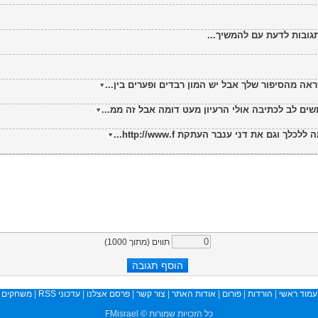
גובות לדעת עם להמשיך...
ה מהסיפור שלך אבל יש המון רבדים ופערים בין...
ם לב לכתיבה אולי הרעיון מעט דומה אבל זה ממ...
גם את דני ענבר העתקת http://www.f...
תווים (מתוך
1000
)
עמוד ראשי
|
הורדות
|
פורום
|
אודות האתר
|
צור קשר
|
פרסם אצלנו
|
עדכוני RSS
|
משחקים
כל הזכויות שמורות © FMisrael