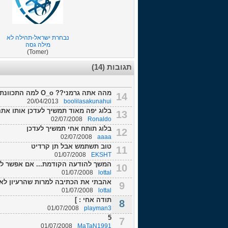
נבחרת ישראל-תהילה לא
מילה גסה
(Tomer)
תגובות (14)
מהה אתה גרמני?? O_o למה התכוונת שאמרת חוזר חזרה לשורשים, גיליתי מעט עניין, ...
14
20/04/2013
boolilasakunahui
בלוג יפה מאוד תמשיך לעדכן אותו אתה
13
02/07/2008
Ronaldo
בלוג תותח אחי תמשיך לעדכן
12
02/07/2008
aaaa
טוב תשתמש אבל תן קרדיט
11
01/07/2008
EKSHT
המשך להודעה הקודמת... אם אפשר ל
10
01/07/2008
lottal
אהבתי את הכתיבה למרות שהרעיון לא שלך והק
9
01/07/2008
lottal
תודה אחי : ]
8
01/07/2008
playman3
5
7
01/07/2008
MaTaN1991