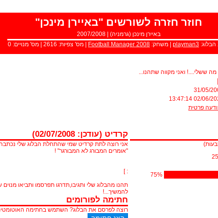
חוזר חזרה לשורשים "באיירן מינכן"
באיירן מינכן
(
גרמניה
) |
2007/2008
הבלוג:
playman3
| משחק:
Football Manager 2008
| מס' צפיות:
2616
| מס' מנויים:
0
ה ששלי....! ואני מקווה שתהנו...
31/05/20
02/06/2025 13:4
דעה פרטית
קרדיט (עודכן: 02/07/2008)
עות)
אני רוצה לתת קרדיט שמי שהתחלת הבלוג שלי נכתבה
"אומרים המבורג לא המבורגר" !
2
: ]
75
%
תהנו מהבלוג שלי ותגיבו,תדרגו תפרסמו ותביאו מנוים 
להמשיך...!
חתימה לפורומים
רוצה לפרסם את הבלוג? השתמש בחתימה האוטומטית ש