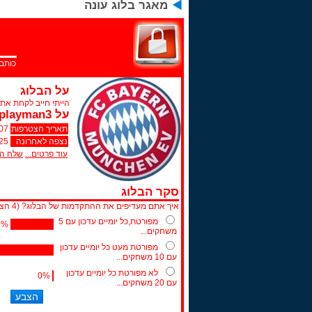
מאגר בלוג עונה
כותב 
על הבלוג
הייתי חייב לקחת את מ
על playman3
תאריך הצטרפות
07
נצפה לאחרונה
7:14
עוד פרטים...
שלח הו
סקר הבלוג
איך אתם מעדיפים את ההתקדמות של הבלוג?
(
4
הצב
מפורטת,כל יומיים עדכון עם 5
5
%
משחקים...
מפורטת מעט כל יומיים עדכון
עם 10 משחקים...
לא מפורטת כל יומיים עדכון
0
%
עם 20 משחקים...