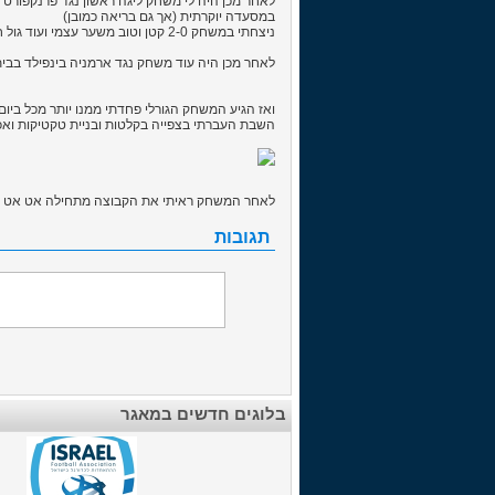
לאחר מכן היה לי משחק ליגה ראשון נגד פרנקפורט ב
במסעדה יוקרתית (אך גם בריאה כמובן)
ניצחתי במשחק 2-0 קטן וטוב משער עצמי ועוד גול חותם של טוני : ]
לאחר מכן היה עוד משחק נגד ארמניה בינפילד בבית גם שם ניצחתי 2-0 משערים של טוני ושל זה רוברטו שנתנו לי 
השבת העברתי בצפייה בקלטות ובניית טקטיקות ואכן זה השתלם הקבוצה ניצחה 
לאחר המשחק ראיתי את הקבוצה מתחילה אט אט לעל
תגובות
בלוגים חדשים במאגר