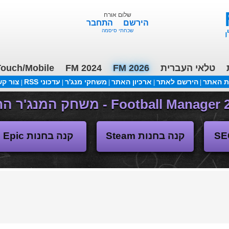
שלום אורח
הירשם
התחבר
שכחתי סיסמה
טלאי העברית
FM 2026
FM 2024
ouch/Mobile
ת האתר
הירשם לאתר
ארכיון האתר
משחקי מנג'ר
עדכוני RSS
צור ק
|
|
|
|
|
משחקי העבר
קנה בחנות Steam
קנה בחנות Epic