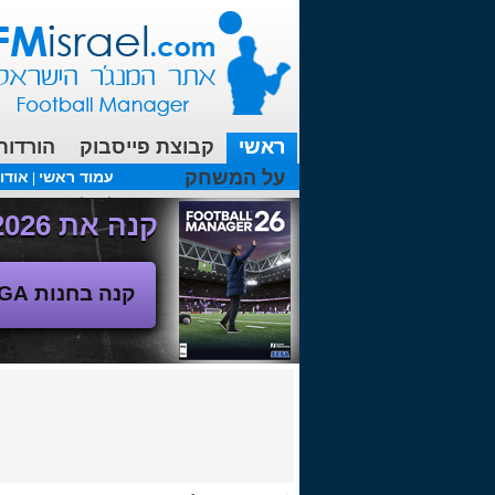
ראשי
קבוצת פייסבוק
הורדות
על המשחק
עמוד ראשי
אודו
|
עכשיו בפורומים:
מנג'ר 2010 - טבלת הליגה
(08/04/2018 00:27 ע"י srul666 )
קנה את Football Manager 2026 - משחק המנג'ר החדש!
קנה בחנות SEGA