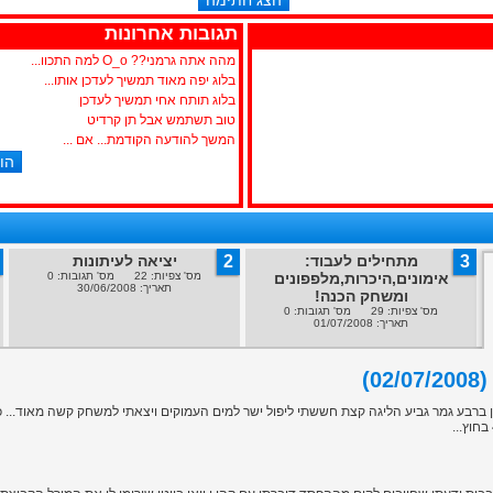
תגובות אחרונות
מהה אתה גרמני?? O_o למה התכוו...
בלוג יפה מאוד תמשיך לעדכן אותו...
בלוג תותח אחי תמשיך לעדכן
טוב תשתמש אבל תן קרדיט
המשך להודעה הקודמת... אם ...
3
מתחילים לעבוד:
2
יציאה לעיתונות
אימונים,היכרות,מלפפונים
מס' צפיות: 22 מס' תגובות: 0
תאריך: 30/06/2008
ומשחק הכנה!
מס' צפיות: 29 מס' תגובות: 0
תאריך: 01/07/2008
)
רבע גמר גביע הליגה קצת חששתי ליפול ישר למים העמוקים ויצאתי למשחק קשה מאוד... כמו