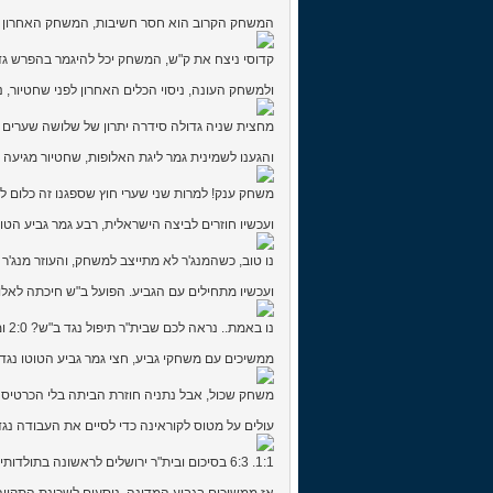
המשחק הקרוב הוא חסר חשיבות, המשחק האחרון ב
קדוסי ניצח את ק"ש, המשחק יכל להיגמר בהפרש גדו
ולמשחק העונה, ניסוי הכלים האחרון לפני שחטיור, נ
מחצית שניה גדולה סידרה יתרון של שלושה שערים ל
והגענו לשמינית גמר ליגת האלופות, שחטיור מגיעה
משחק ענק! למרות שני שערי חוץ שספגנו זה כלום לעומת החמ
ועכשיו חוזרים לביצה הישראלית, רבע גמר גביע הטוט
נו טוב, כשהמנג'ר לא מתייצב למשחק, והעוזר מנג'ר שילב בן 18 שהמנג'ר שמאע בקושי ידע על ק
ועכשיו מתחילים עם הגביע. הפועל ב"ש חיכתה לאלופ
נו באמת.. נראה לכם שבית"ר תיפול נגד ב"ש? 2:0 וממשיכים. ההגרלה זימנה את בית"ר שמשון, הסינדרלה מהמציאות (המשחק עצמו בהמשך).
ממשיכים עם משחקי גביע, חצי גמר גביע הטוטו נגד 
משחק שכול, אבל נתניה חוזרת הביתה בלי הכרטיס 
עולים על מטוס לקוראינה כדי לסיים את העבודה נגד
1:1. 6:3 בסיכום ובית"ר ירושלים לראשונה בתולדותיה ברבע גמר ליגת האלופות! ההגרלה? איאקס.