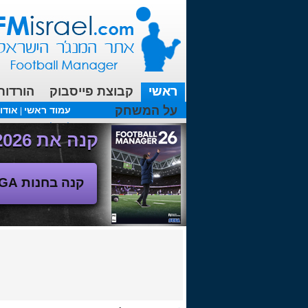
ראשי
קבוצת פייסבוק
הורדות
על המשחק
עמוד ראשי
אודו
|
עכשיו בפורומים:
מנג'ר 2010 - טבלת הליגה
(08/04/2018 00:27 ע"י srul666 )
קנה את Football Manager 2026 - משחק המנג'ר החדש!
קנה בחנות SEGA