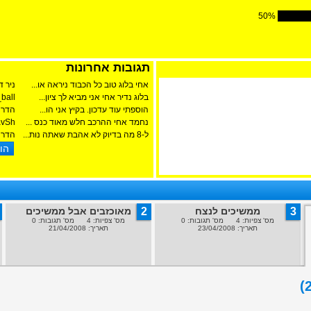
50
%
תגובות אחרונות
אחי בלוג טוב כל הכבוד ניראה או...
ניר ד
בלוג נדיר אחי אני מביא לך ציון...
ball
הוספתי עוד עדכון. בקיץ אני הו...
הדר 
נחמד אחי ההרכב חלש מאוד כנס ...
avSh
ל-8 מה בדיוק לא אהבת שאתה נות...
הדר 
3
ממשיכים לנצח
2
מאוכזבים אבל ממשיכים
מס' צפיות: 4 מס' תגובות: 0
מס' צפיות: 4 מס' תגובות: 0
תאריך: 23/04/2008
תאריך: 21/04/2008