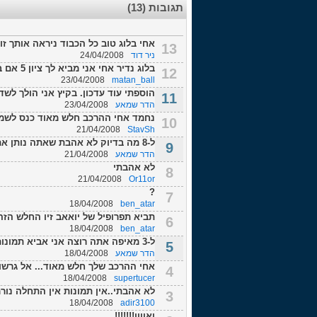
תגובות (13)
אחי בלוג טוב כל הכבוד ניראה אותך זו
13
ניר דוד
24/04/2008
בלוג נדיר אחי אני מביא לך ציון 5 אם בא לך כנס לבלוג שלי "עירוני ראשל"צ-כנגד...
12
23/04/2008
matan_ball
הוספתי עוד עדכון. בקיץ אני הולך לשדר
11
הדר שמאע
23/04/2008
נחמד אחי ההרכב חלש מאוד כנס לשמיר
10
21/04/2008
StavSh
ל-8 מה בדיוק לא אהבת שאתה נותן את הציון הנמוך הזה? מה עשיתי כל כך רע? או ש...
9
הדר שמאע
21/04/2008
לא אהבתי
8
21/04/2008
Or11or
?
7
18/04/2008
ben_atar
תביא תפרופיל של יואאב זיו החלש הזה
6
18/04/2008
ben_atar
ל-3 מאיפה אתה רוצה אני אביא תמונות שאני ב-2011/2012 מעונת 2007/8? בעדכונים ...
5
הדר שמאע
18/04/2008
אחי ההרכב שלך חלש מאוד... אל גרשון כבר זקן בעונת /2012
4
18/04/2008
supertucer
לא אהבתי..אין תמונות אין התחלה נורמל
3
18/04/2008
adir3100
ואוווו!!!!!!!