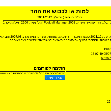
למות או לכבוש את ההר
בית"ר ירושלים
(
ישראל
) |
2011/2012
 הבלוג:
הדר שמאע
| משחק:
Football Manager 2008
| מס' צפיות:
2206
| מס' מנויים:
1
הבלוג מתחיל בעיצומה של עונת 2011/12 כאשר המנג'ר הדר שמ
 בישראל. המטרה: להשיך את השליטה בישראל ולעשות עוד צעד ועוד צעד באירופה.
19/1
05/07/201
 פרטית
חתימה לפורומים
רוצה לפרסם את הבלוג? השתמש בחתימה האוטומטית ש
22