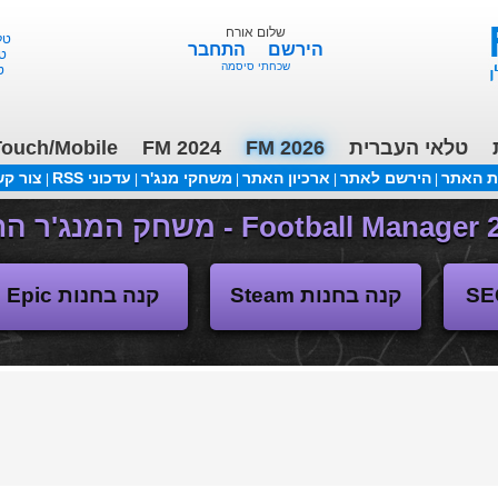
שלום אורח
טלאי 
הירשם
התחבר
טלא
שכחתי סיסמה
טל
טלאי העברית
FM 2026
FM 2024
ouch/Mobile
ת האתר
הירשם לאתר
ארכיון האתר
משחקי מנג'ר
עדכוני RSS
צור ק
|
|
|
|
|
משחקי העבר
קנה בחנות Steam
קנה בחנות Epic