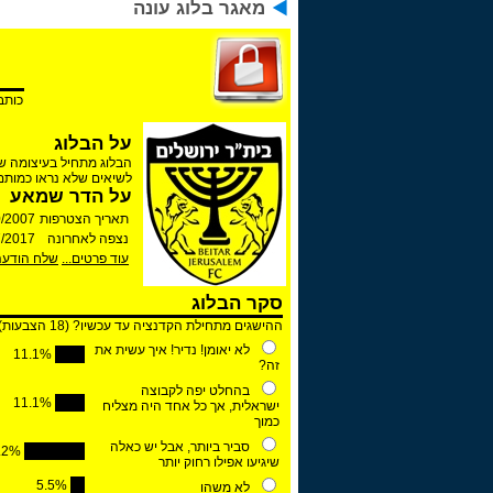
מאגר בלוג עונה
כותב
על הבלוג
לשיאים שלא נראו כמותם
על הדר שמאע
תאריך הצטרפות
0/2007
נצפה לאחרונה
7 15:07:49
עוד פרטים...
שלח הודעה
סקר הבלוג
ההישגים מתחילת הקדנציה עד עכשיו?
(
18
הצבעות)
לא יאומן! נדיר! איך עשית את
11.1
%
זה?
בהחלט יפה לקבוצה
11.1
%
ישראלית, אך כל אחד היה מצליח
כמוך
סביר ביותר, אבל יש כאלה
.2
%
שיגיעו אפילו רחוק יותר
5.5
%
לא משהו