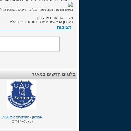
אז ממשיכים בגביע המדינה. נוסעים לשכונת התקווה
בושה וחרפה. נכון, ניצנו אבל עדיין יכולת מחפירה,
מקווה שניהנתם מהעדכון.
בעדכון הבא גמר גביע הטוטו וגם חוזרים לליגה.
תגובות
בלוגים חדשים במאגר
אברטון - משחזרים את 1928
(tomeriko875)