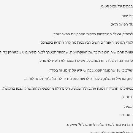
בתים של גביע הטוטו:
ל יותר.
גד הפועל ת"א:
בית"ר, ובגלל ההירדמות בדקות האחרונות הפער צומק.
 לטדי הגועש, האוהדים רוצים רבע גמר! מה קרה? תראו בעצמכם:
ישיה הענקית ברשת האוקראינית. שחטיור תצטרך לנצח מינימום 3:0 בגומלין כדי לעלות.
ו נגד נצרת עילית. זה נשמע קל, אפילו המנג'ר לא הופיע למשחק:
יומו, זה בסדר.
ה, וסרמיל התמלא, כולם רצו לראות סנסציה גדולה, כל ב"ש חיכתה לזה ו...
נתניה:
לגמר.
 שחטיור: