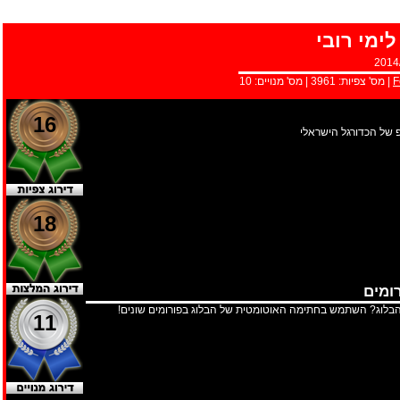
ימי רובי
2014
F
| מס' צפיות:
3961
| מס' מנויים:
10
16
פ של הכדורגל הישראלי
18
ומים
בלוג? השתמש בחתימה האוטומטית של הבלוג בפורומים שונים!
11