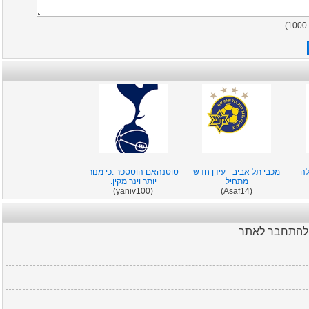
)
1000
לה
מכבי תל אביב - עידן חדש
טוטנהאם הוטספר :כי מנור
מתחיל
יותר וינר מקין.
(yaniv100)
(Asaf14)
ש להתחבר לאתר