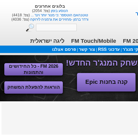
בלוגים אחרונים
הנוסע בזמן
(צפ': 2054)
טוטנהאם הוטספר :כי מנור יותר וינר ...
(צפ': 4418)
ורדר ברמן -מחזירים את גרמניה לירוקה
(צפ': 4036)
FM 2
FM Touch/Mobile
ליגה ישראלית
 מנג'ר
עדכוני RSS
צור קשר
פרסם אצלנו
|
|
|
FM 2026 - כל החידושים
והתמונות
קנה בחנות Epic
הוראות להפעלת המשחק