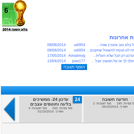
6
ת אחרונות
בלוג טוב ומעניין שווה ...
udi954
08/08/2014
 לא מנסה להשאיל שחקנים ...
udi954
08/08/2014
עדכון רק חבל שלא העלית...
Avivalmog
17/05/2014
ולך לך אז אל תמשיך אבל ...
pow177
13/04/2014
הודעה חשובה
24
עדכון 24- ממשיכים
23
יות: 195 מס' תגובות: 2
בליגה וחוטפים עצבים
תאריך: 05/10/2014
מס' צפיות: 243 מס' תגובות: 0
מס' צפיות: 226 מ
תאריך: 01/10/2014