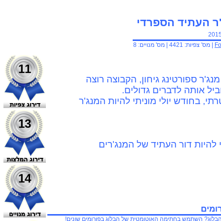
ג'ר העתיד הספרדי
201
Fo
| מס' צפיות:
4421
| מס' מנויים:
8
11
מנג'ר ספורטינג גיחון, הקבוצה רוצה
ביל אותה לדברים גדולים.
תי, בחודש יולי מוניתי להיות המנג'ר
13
 להיות דור העתיד של המנג'רים
14
ומים
בלוג? השתמש בחתימה האוטומטית של הבלוג בפורומים שונים!