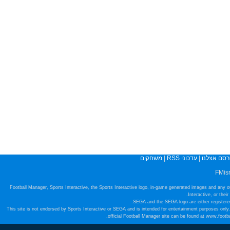
רסם אצלנו
|
עדכוני RSS
|
משחקים
Football Manager, Sports Interactive, the Sports Interactive logo, in-game generated images and any o
Interactive, or thei
SEGA and the SEGA logo are either registered
This site is not endorsed by Sports Interactive or SEGA and is intended for entertainment purposes only.
official Football Manager site can be found at www.foot