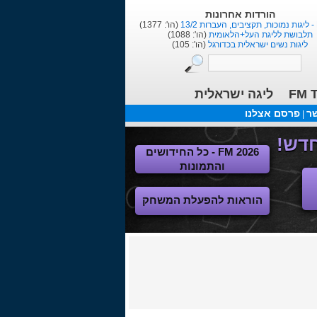
הורדות אחרונות
1
(הו': 1377)
תלבושת לליגת העל+הלאומית
(הו': 1088)
ליגות נשים ישראלית בכדורגל
(הו': 105)
FM T
ליגה ישראלית
שר
פרסם אצלנו
|
FM 2026 - כל החידושים
והתמונות
הוראות להפעלת המשחק