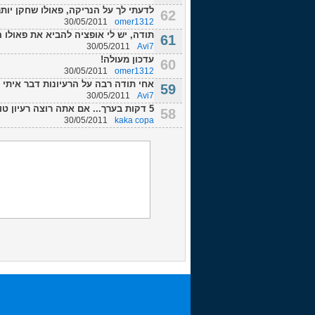
לדעתי לך על הנריקה, פאולו שחקן יות
62
30/05/2011
omer1312
תודה, יש לי אופציה להביא את פאולו הנריקה ב18-25M דולר, לדעתי הוא
61
30/05/2011
Avi7
עדכון מעולה!
60
30/05/2011
omer1312
אחי תודה רבה על הרעיונות דבר איתי ב
59
30/05/2011
Avi7
5 דקות בערך... אם אתה רוצה רעיון טוב תעשה שאתה מדבר עם המנג'ר השני לפני המשח...
58
30/05/2011
kaka copa