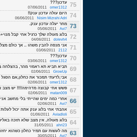
עדכון???
75
07/06/2011
omer1312
היום עולה עדכון ענק!!
74
06/06/2011
Nisim Mizrahi Adri
מחר יעלה עדכון ענק.
73
05/06/2011
Avi7
בלוג מעולה שלך כרגיל אחי קבל מנוי
72
04/06/2011
dolevh4
אני מנסה להבין משהו .. אך כולם מצליח
71
03/06/2011
2112
עדכון???
70
03/06/2011
omer1312
תביא תביא תא ראמזי מהר, בהצלחה ב
69
02/06/2011
GrowUp
אבי,לדעתי תמכור את כחלון,אם הסגל ש
68
02/06/2011
omer1312
פשש אחי קבוצה מדהימה!!!! יש מצב
67
02/06/2011
matan009
אחרי כמה ימים שהייתי בלי מחשב אני 
66
02/06/2011
Avi7
אהבתי אחי בלוג ענק אתה יכול לעלות
65
01/06/2011
Aviadloli
בלוג מעולה, אין מצב שלא תזכה באליפ
64
31/05/2011
ahri23
מה לעשות עם תמיר כחלון כשהוא יחזו
63
30/05/2011
Avi7