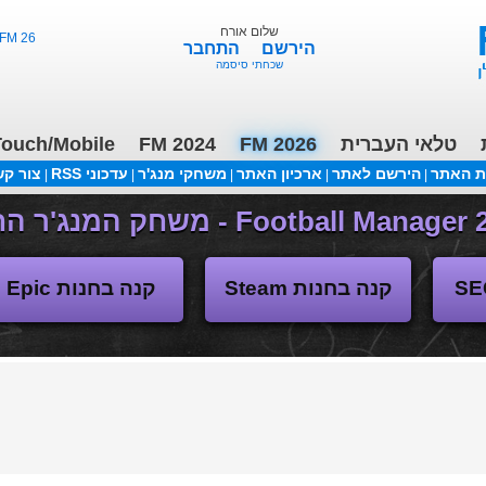
שלום אורח
FM 26 - ליגות נמוכות, תקציבים, העברות 3/2
הירשם
התחבר
שכחתי סיסמה
טלאי העברית
FM 2026
FM 2024
ouch/Mobile
ת האתר
הירשם לאתר
ארכיון האתר
משחקי מנג'ר
עדכוני RSS
צור ק
|
|
|
|
|
משחקי העבר
קנה בחנות Steam
קנה בחנות Epic