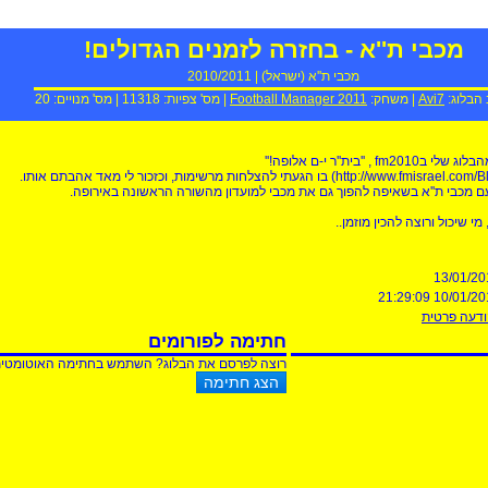
מכבי ת''א - בחזרה לזמנים הגדולים!
מכבי ת''א
(
ישראל
) |
2010/2011
 הבלוג:
Avi7
| משחק:
Football Manager 2011
| מס' צפיות:
11318
| מס' מנויים:
20
, ''בית''ר י-ם אלופה!''
עם מכבי ת''א בשאיפה להפוך גם את מכבי למועדון מהשורה הראשונה באירופה.
 מי שיכול ורוצה להכין מוזמן..
13/01/20
10/01/2015 21:2
דעה פרטית
חתימה לפורומים
רוצה לפרסם את הבלוג? השתמש בחתימה האוטומטית ש