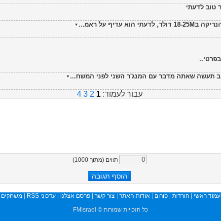
ר טוב לדעתי
 עדיף על ראמ...
פרטי..
עבור לעמוד:
1
2
3
4
תווים (מתוך
1000
)
עמוד ראשי
|
הורדות
|
פורום
|
אודות האתר
|
צור קשר
|
פרסם אצלנו
|
עדכוני RSS
|
משחקים
כל הזכויות שמורות © FMisrael