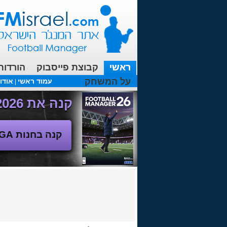
ראשי
קבוצת פייסבוק
הורדות
על המשחק
עמוד ראשי
אודו
|
עכשיו בפורומים:
מנג'ר 2010 - טבלת הליגה
(08/04/2018 00:27 ע"י srul666 )
קנה את Football Manager 2026 - משחק המנג'ר החדש!
קנה בחנות SEGA