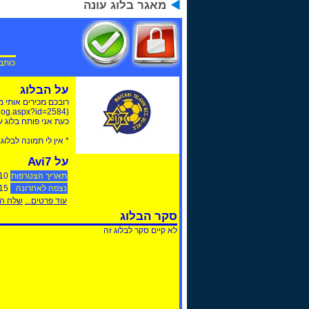
מאגר בלוג עונה
כותב
על הבלוג
רובכם מכירים אותי מהבלוג שלי בfm2010 
(http://www.fmisrael.com/Blog.aspx?id=2584) בו הגעתי להצלחות מרשימות, וכזכור לי מאד אהבתם אותו.
כעת אני פותח בלוג 
* אין לי תמונה לבלוג,
על Avi7
תאריך הצטרפות
10
נצפה לאחרונה
9:09
עוד פרטים...
שלח הו
סקר הבלוג
לא קיים סקר לבלוג זה