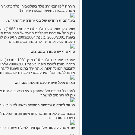
חורחה לופז קבאז'רו: נולד בקולומביה, נולד בתאריך 1981
משחק בעמדת הקשר, מספרו יהיה 18.
בעל הבית החדש של בני יהודה על המגרש .
עומר גולן: עומר גולן (נולד ב-4 באוקטובר 1982) הוא כדורגלן ישראלי, המשחק בקבוצת לוקרן ובנבחרת ישראל בעמדת החלוץ.
העל, והעפיל איתה עד לחצי גמר גביע המדינה.
סוף סוף יש סקורר בקבוצה.
יואב זיו: יואב
איתה לליגת העל, ושיחק במדי הקבוצה גם בעונה ה
מגן שמאל שיודע לעשות את העבודה.
לאחר כל הקניות של המועדון הגיע הרגע בו אנחנו פו
גולן לא רשומים למשחק.
בניגוד לתוצאה שבסיום המשחק נראינו לא טוב. 2 הכוכבים שלנו פדרו גלבן ואלירן עטר כבשו בהתאמה וניצחו לנו את המשחק. 2:0 לנו.
כעבור שבוע לאחר המשחק הראשון אנחנו יוצאים למש
בצורה הטובה ביותר.
עוד משחק לא טוב של הקבוצה, למזלנו משה ביטון 