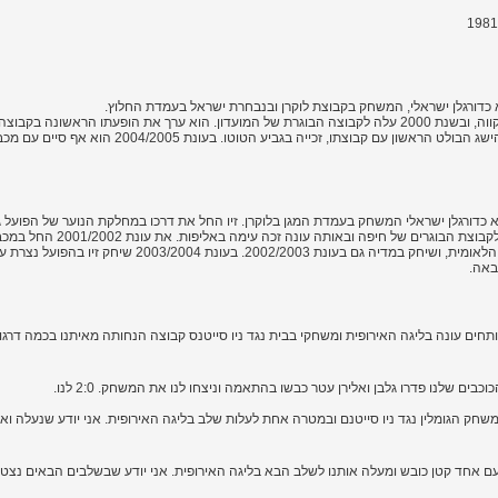
גולן החל את דרכו במחלקת הנוער של מכבי פתח תקווה, ובשנת 2000 עלה לקבוצה הבוגרת של המועדון. הוא ערך את הופ
בעונת 2000/2001. בעונת 2003/2004 הגיע גולן להישג הבולט הראשון
 זיו (נולד ב-16 במרץ 1981 בחדרה) הוא כדורגלן ישראלי המשחק בעמדת המגן בלוקרן. זיו החל את דרכו במחלקת הנוער 
חדרה ומשם למכבי חיפה. בעונת 2000/2001
לקבוצת הפועל חיפה, איתה ירד בתום העונה לליגה הלאומית, ושיחק במדיה
באה.
תחים עונה בליגה האירופית ומשחקי בבית נגד ניו סייטנס קבוצה הנחותה מאיתנו בכמה דרגות. 
חק הגומלין נגד ניו סייטנם ובמטרה אחת לעלות שלב בליגה האירופית. אני יודע שנעלה ו
עם אחד קטן כובש ומעלה אותנו לשלב הבא בליגה האירופית. אני יודע שבשלבים הבאים נצט