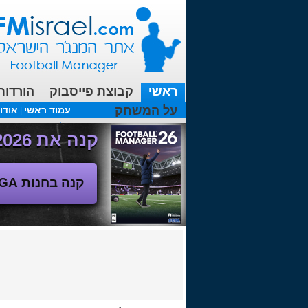
ראשי
קבוצת פייסבוק
הורדות
על המשחק
עמוד ראשי
אודו
|
עכשיו בפורומים:
מנג'ר 2010 - טבלת הליגה
(08/04/2018 00:27 ע"י srul666 )
קנה את Football Manager 2026 - משחק המנג'ר החדש!
קנה בחנות SEGA