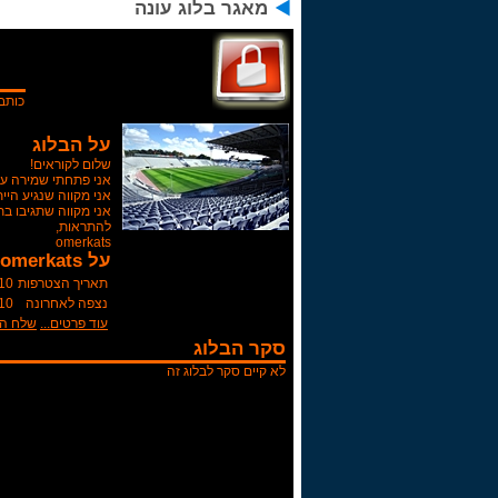
מאגר בלוג עונה
כותב
על הבלוג
שלום לקוראים!
אני פתחתי שמירה עם 
אני מקווה שנגיע היי
אני מקווה שתגיבו בת
להתראות,
omerkats
על omerkats
תאריך הצטרפות
10
נצפה לאחרונה
3:06
עוד פרטים...
שלח הו
סקר הבלוג
לא קיים סקר לבלוג זה