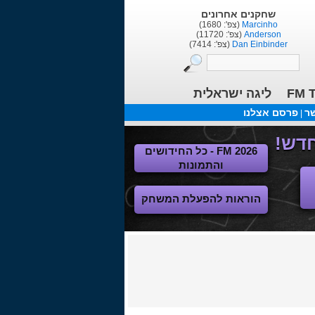
שחקנים אחרונים
Marcinho
(צפ': 1680)
Anderson
(צפ': 11720)
Dan Einbinder
(צפ': 7414)
FM T
ליגה ישראלית
שר
פרסם אצלנו
|
FM 2026 - כל החידושים
והתמונות
הוראות להפעלת המשחק