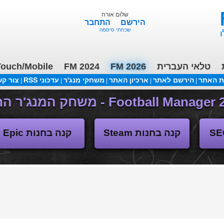
שלום אורח
הירשם
התחבר
שכחתי סיסמה
טלאי העברית
FM 2026
FM 2024
ouch/Mobile
ת האתר
הירשם לאתר
ארכיון האתר
משחקי מנג'ר
עדכוני RSS
צור ק
|
|
|
|
|
משחקי העבר
קנה בחנות Steam
קנה בחנות Epic