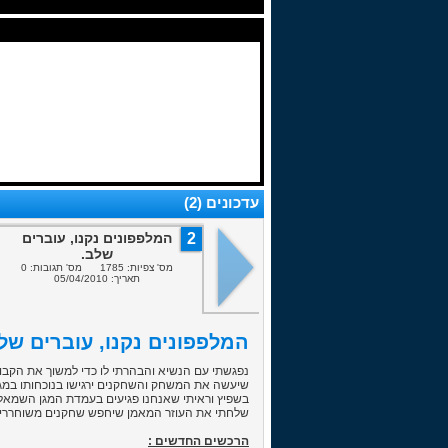
עדכונים (2)
2
המלפפונים נקנו, עוברים
שלב.
מס' צפיות: 1785 מס' תגובות: 0
תאריך: 05/04/2010
המלפפונים נקנו, עוברים שלב. (04/2010
שיעשה את המשחק והשחקנים ירגישו בנוכחותו במג
בשפיץ וראיתי שאנחנו פגיעים בעמדת המגן השמאלי
שלחתי את העוזר המאמן שיחפש שחקנים משוחררים והחלטנו לסגור 3 עסקאות : חורחה לופז קבאז 'רו, עומר גולן ויואב זיו 
הרכשים החדשים :