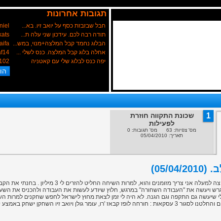
תגובות אחרונות
חבל שבזבזת כסף על יואב זיו. בא...
niel
תודה רבה לכם. עידכון שני עלה ת...
kats
הבלוג נחמד קבל המלצה+מנוי, במש...
aifa
אחלה בלוג קבל המלצה. כנס לשלי ...
f14
יפה כנס לבלוג שלי עם קאטניה
102
1
שכונת התקווה חוזרת
לפעילות
מס' צפיות: 63 מס' תגובות: 0
תאריך: 05/04/2010
05/)
נפגשתי עם הנשיא והבהרתי לו כדי למשוך את הקבוצה למעלה אני צריך מ
רש ויעשה את "העבודה השחורה" במרגש, חלוץ שיודע לעשות את העבודה ולהכניס את השערי
 שיעשה גם התקפה וגם הגנה. לא היה לי זמן לצאת מחוץ לישראל לחפש שחקנים למרות השקע
השחקן ישחק באמצע יחד עם סיניסה ליניץ'.