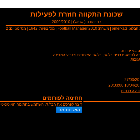
שכונת התקווה חוזרת לפעילות
בני יהודה
(
ישראל
) |
2009/2010
 הבלוג:
omerkats
| משחק:
Football Manager 2010
| מס' צפיות:
1642
| מס' מנויים:
2
בני יהודה.
תה להישגים רבים בליגה, בליגה האירופית ובגביע המדינה.
גובות.
27/03/20
18/04/2010 20:3
דעה פרטית
חתימה לפורומים
רוצה לפרסם את הבלוג? השתמש בחתימה האוטומטית ש