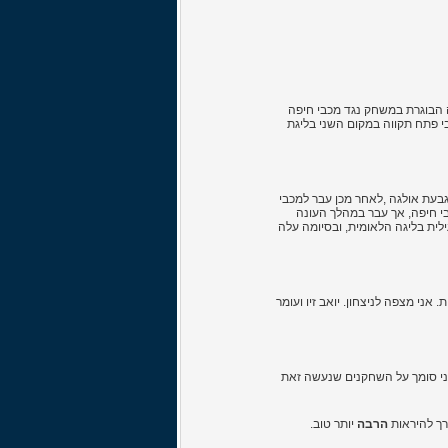
עתו הראשונה בקבוצה הבוגרת במשחק נגד מכבי חיפה
 עם קבוצתו, זכייה בגביע הטוטו. בעונת 2004/2005 הוא אף סיים עם מכבי פתח תקווה במקום השני בליגת
של הפועל גבעת אולגה ,לאחר מכן עבר למכבי
 עלה לקבוצת הבוגרים של חיפה ובאותה עונה זכה עימה באליפות. את עונת 2001/2002 החל במכבי חיפה, אך עבר במהלך העונה
 גם בעונת 2002/2003. בעונת 2003/2004 שיחק זיו בהפועל נצרת עילית בליגה הלאומית, ובסיומה עלה
אני מצפה לניצחון. יואב זיו ועומר
אני סומך על השחקנים שנעשה זאת
רך להיראות
הרבה
יותר טוב.