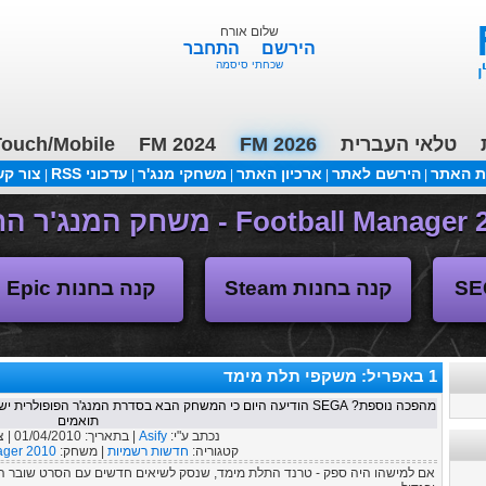
שלום אורח
הירשם
התחבר
שכחתי סיסמה
טלאי העברית
FM 2026
FM 2024
ouch/Mobile
ת האתר
הירשם לאתר
ארכיון האתר
משחקי מנג'ר
עדכוני RSS
צור ק
|
|
|
|
|
משחקי העבר
קנה בחנות Steam
קנה בחנות Epic
1 באפריל: משקפי תלת מימד
מהפכה נוספת? SEGA הודיעה היום כי המשחק הבא בסדרת המנג'ר הפו
תואמים
נכתב ע"י:
Asify
| בתאריך:
01/04/2010
| 
קטגוריה:
חדשות רשמיות
| משחק:
ager 2010
אם למישהו היה ספק - טרנד התלת מימד, שנסק לשיאים חדשים עם הסרט שובר הק