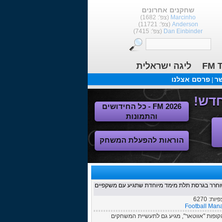
שחקנים אחרונים
Marcinho
(צפ': 1682)
Anderson
(צפ': 11721)
Dan Einbinder
(צפ': 7415)
FM T
ליגה ישראלית
שר
פרסם אצלנו
|
FM 2026 - כל החידושים
והתמונות
הוראות להפעלת המשחק
פולרית ישוחרר בגרסת תלת מימד מיוחדת שתגיע עם משקפיים
צפיות:
6270
Football Man
ופות "אווטאר", מגיע גם לתעשיית המשחקים