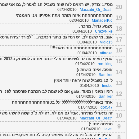
מס'17 צודק, יש רמזים לזה שזה בשביל ה1 לאפריל, גם אני שמתי לב לזה...
20
02/04/2010
Maccabi_Or_Death
חחחחחחחחחחח איזה תותח אתה אסיף!! אני האמנתי
19
02/04/2010
ManagerKid
נשמע גדול. מחכה.
18
01/04/2010
CrazyNike
אגב, מי ששם לב, יש רמז גם בתוך הכתבה... "לצורך יצירת גרס
17
01/04/2010
Vidic15
חחחחחחחחחחחחחח טוב מאוד!!!!
16
01/04/2010
ofirroze
אסיף תציע את זה לשיפורים אולי יכנסו את זה למשחק ב2012 חחח
15
01/04/2010
ron_king
אופס. איזה בושות :)
14
01/04/2010
San Iker
ל- 12 בשביל שזה יראה יותר אמין
13
01/04/2010
fmobd
רעיון מעניין מאוד. gala אם לא שמת לב הכתבה פורסמה לפני ה-1 באפריל
12
01/04/2010
San Iker
אחד באפרילללללללללללללל על בטוחחחחחחחחחחחחח
11
01/04/2010
dor547
זה נראהלי מתיחה, אבל גם אם לא, זה לא כ"כ קשה להשיג משקפי
10
01/04/2010
Maccabi_Or_Death
מתיחה יפה :)
9
01/04/2010
liavel
הרעיון יפה אבל ניראה לכם שממש קשה לקנות משקפיים בנפרד? 
8