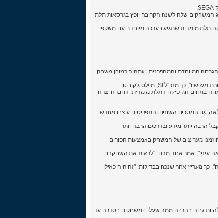
חקי Football Manager, הודיעה כי כל קטלוג המשחקים שלה לשנה הקרובה יופץ בגרסאות תלת
ת, גם Football Manager 2011 צפוי לצאת בגרסה תלת מימדית שתגיע בערכה מיוחדת עם משקפי
האחרונים ובסודיות חסרת תקדים, עמלים מפתחי המשחק בחברת SI על הגרסה המיוחדת והמהפכנית, שתהיה כמובן משחק
רסאות תלת המימד החדשות הסתייעו המפתחים בחברת April המתמחה בתחום הגרפיקה התלת מימדית. החברה יצרה
ת מלאה, גם המסכים השונים והתפריטים עוצבו מחדש
בל הרבה יותר מידע ובדרכים הרבה יותר
הוזמנו מעריצים של המשחק באמצעות הפורום
ה עיניי", אמר אחד מהם. "לראות את השחקנים
 כך מעריץ אחר שנכח בבדיקות. "זה היה כאילו
כי המחיר של הערכה צפוי להיות גבוה בהרבה ממה שעלו המשחקים בסדרה עד