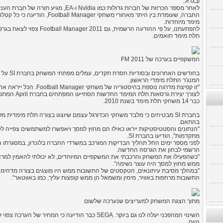
ובגדול.
לאחר מספר הכרזות של חברות גדולות כמו Nvidia ו-EA, מגיע תורה של חברת הענק SEGA.
החברה, שעומדת בין היתר מאחורי מש
מימד מיוחדות.
להפתעתנו, על פי ההודעה הרשמי
תלת מימד תואמים.
המשקפיים בערכה של FM 2011
בחודשים 
המנג'ר התלת מימדי הראשון.
"זו קפיצת מדרגה נוספת בהיסטוריה של משחקי Football Manager. הכל ייראה אחרת מעכשיו", כך מנכ"ל SI, מיילס ג'קובסון.
לצורך יצירת ג
כבר 14 משחקי תלת מימד בשנת 2010.
בחברת SI מבטיחים כי מלבד משחקי הכדורגל עצמם שיוצגו בצורה תלת מימדי
בהתאם.
"הנתונים והסטטיסטיקות ייראו כאילו הם מחוץ למסך ויאפשרו למשתמשים צפייה לק
מתקדמות", הודיעו בחברת SI.
לפני מספר ימים החל תהליך הבדיקות המורכב במשרדי החברה בלונדון, במסגרתו 
הרשמי לבחון את הגרסה החדשה.
"כשהפעילו את המשחק והרכבתי את המשקפיים המיוחדים, לא יכולתי להאמין למרא
ממש מחוץ למסך היה עוצר נשימה".
"במהלך מסיבת עיתונאים, הטקסטים של התשובות ממש היו מוצגים בצורה מדהימה",
התשובות מרחפות באוויר, מימין ומשמאל הן ממש קופצות עליך, כמו באווטאר".
מתוך הצגת המשחק למעריצים שנערכה שלשום
השינוי המהפכני יעלה לנו גם ביוקר. SEGA כבר הודיעה 
היום.