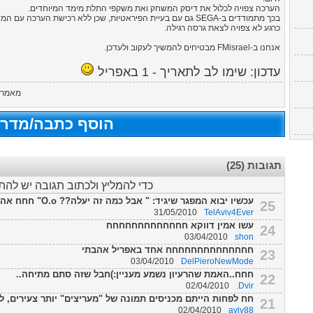
הערכה צפויה לכלול את דיסק המשחק ואת משקפי התלת מימד המיוחדים.
בכך מתמודדים ב-SEGA גם עם בעיית הפיראטיות, שכן ללא רכישת הער
כרגע לא צפויה לצאת גרסה רגילה.
אנחנו ב-FMisrael מבטיחים להמשיך לעקוב ולעדכן.
עדכון: שימו לב לתאריך - 1 באפריל
מאמר ז
הוסף כתבה/מדרי
תגובות (25)
כדי להמליץ ולכתוב תגובה יש לה
עכשיו יבוא המפגר שיגיד: " אבל כמה זה יעלה?? O.o" חחח אהבתי
25
31/05/2010
TelAviv4Ever
עשו אמין דווקא חחחחחחחחחחחחח
24
03/04/2010
shon
חחחחחחחחחחחחחח אחד באפריל אהבתי
23
03/04/2010
DelPieroNewMode
חחח..האמת שהרעיון נשמע מעניין:)חבל שזה סתם מתיחה..
22
02/04/2010
Dvir.
חח לפחות הייתם מכניסים תמונה של "מעריצים" יותר צעירים, לא של בני 40+ 
21
02/04/2010
aviv88