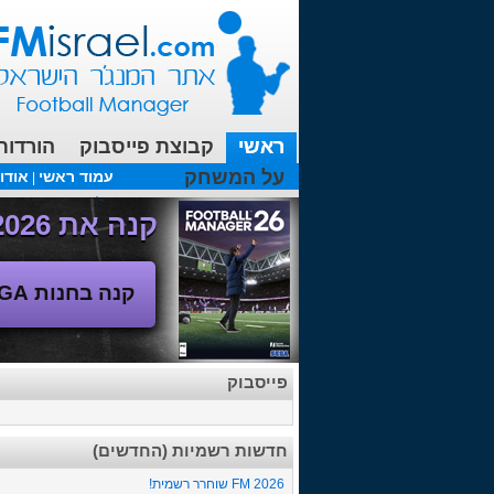
ראשי
קבוצת פייסבוק
הורדות
על המשחק
עמוד ראשי
אודו
|
עכשיו בפורומים:
מנג'ר 2010 - טבלת הליגה
(08/04/2018 00:27 ע"י srul666 )
קנה את Football Manager 2026 - משחק המנג'ר החדש!
קנה בחנות SEGA
פייסבוק
חדשות רשמיות (החדשים)
FM 2026 שוחרר רשמית!