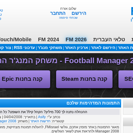
שלום אורח
הירשם
התחבר
שכחתי סיסמה
טלאי העברית
FM 2026
FM 2024
ouch/Mobile
ת האתר
הירשם לאתר
ארכיון האתר
משחקי מנג'ר
עדכוני RSS
צור ק
|
|
|
|
|
(04/11/2018 17:30 ע"י daniellit )
פורום דיבורים
קנה בחנות Steam
קנה בחנות Epic
התמונות המדהימות שלכם
ההנהלה נתנה לך 700 מיליון? הקהל קילל את השופט? כל התמונות המדהימות והמצחיקות
נכתב ע"י:
Asify
| בתאריך:
04/04/2008
| 
קטגוריה:
חדשות האתר
| משחק:
nager 2008
Manager 2008 ולהראות אותן לשאר הגולשים.