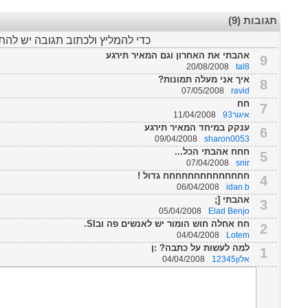
תגובות (9)
כדי להמליץ ולכתוב תגובה יש לה
אהבתי את האחרון וגם המאיר תירגע
9
20/08/2008
tal8
איך אני מעלה תמונות?
8
07/05/2008
ravid
חח
7
איגור93
11/04/2008
ענקק במיחד המאיר תירגע
6
09/04/2008
sharon0053
חחח אהבתי הכל...
5
07/04/2008
snir
חחחחחחחחחחחחחח גדול !
4
06/04/2008
idan.b
אהבתי [;
3
05/04/2008
Elad Benjo
חח אחלה חוש הומור יש לאנשים פה ובSI.
2
04/04/2008
Lotem
למה לעשות על כתבה? :ן
1
אלון12345
04/04/2008