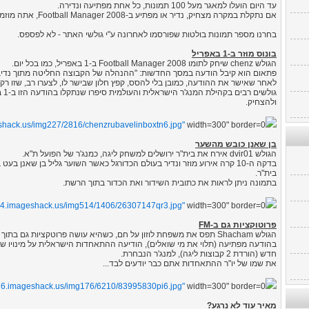
עד היום הועלו למאגר מעל 100 תמונות, כל אחת מפתיעה ונדירה.
אם נתקלת במקרה מצחיק, נדיר או מפתיע ב-Football Manager 2008, אתה מוזמן
בחרנו מספר תמונות בולטות שפורסמו לאחרונה ע"י גולשי האתר - לא לפספס.
בונוס מוזר ב-1 באפריל
הגולש chenz שיחק לתומו Football Manager 2008 ב-1 באפריל, כמו בכל יום.
פתאום הוא קיבל הודעה במסך החדשות: "ההנהלה של הקבוצה החליטה מתוך נדיבות להעניק למנג'ר 725 מי
לאחר שאישר את ההודעה, כמובן בלי להסס, קפץ חלון שבישר לו, לצערו רב, שזו רק מתיחה 
גול
ולהצחיק.
eshack.us/img227/2816/chenzrubavelinboxtn6.jpg"
width=300" border=0">
בן שאנן כובש מהשער
הגולש dvir01 אירח את בית"ר ירושלים למשחק ליגה, כמנג'ר של הפועל ת"א.
בדקה ה-10 קרה אירוע מוזר ונדיר בעולם הכדורגל כאשר השוער גליל בן שא
בית"ר.
בתמונה ניתן לראות את כתובית השידור ואת הכדור בתוך הרשת.
514.imageshack.us/img514/1406/26307147qr3.jpg"
width=300" border=0">
פרוטוקציות גם ב-FM
הגולש Shacham תפס את משפחת לוזון על חם, כשהיא עושה פרוטקציות גם בתוך המשחק.
בהודעה מפתיעה (תלוי את מי שואלים), הודיעה ההתאחדות הישראלית על מינויו של 
חדש (הורדת 2 קבוצות ליגה), למנג'ר הנבחרת.
את שמו של יו"ר ההתאחדות אתם כבר יודעים לבד...
176.imageshack.us/img176/6210/83995830pi6.jpg"
width=300" border=0">
מאיר עוד לא נרגע?