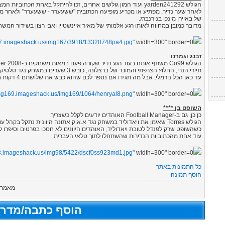
הגולש yarden241292 ועוד המון גולשים אחרים, זכו להיתקל באחת הכתוביות המצחיקות שנכנסו לטלאי העברית.
לאחר שער נדיר, מפתיע או מכריע מופיעה הכתובית "ששעערר - ששעערר" ולאחר מכן
של באיירן מינכן בנירנברג.
מדובר כמובן במחווה לאותו רגע אלמותי של מאיר איינשטיין ואבי רצון בשידור המ
67.imageshack.us/img167/3918/13320748pa4.jpg"
width=300" border=0">
זבנג וגמרנו
הגולש Co99 משתף אותנו בעוד רגע נדיר שקורה פעם במאות משחקים ב-Football Manager 2008.
תיירי הנרי, החלוץ הצרפתי והמוכר של ברצלונה, כובש 3 שערים במשחק נגד סלטיק.
עד כאן הכל נורמלי, אבל מה תגידו אם נספר לכם שהוא כבש את שלושתם 4 דקות בתוך המשחק?
img169.imageshack.us/img169/1064/henryal8.png"
width=300" border=0">
השופט בן ****
כן כן, גם ב-Football Manager האוהדים יודעים לקלל כשצריך.
הגולש Torres שאימן את ויאדוליד במשחק נגד א.א.ק אתונה היוונית נתקל בקהל עוין ומשולהב.
כשהשופט שרק לפנדל לטובת ויאדוליד, האוהדים היוונים לא חסכו בפרטים וסיפרו 
עוד אחת מהכתוביות הנדירות שהשתחלו לתוך טלאי העברית.
98.imageshack.us/img98/5422/dscf0ss923md1.jpg"
width=300" border=0">
כל התמונות באתר
הוסף תמונה
מאמר ז
הוסף כתבה/מדרי