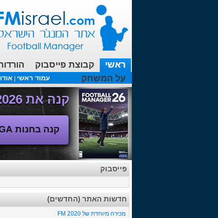
ראשי
קבוצת פייסבוק
הורדות
על המשחק
עמוד ראשי
אודו
|
עכשיו בפורומים:
FM19- איך יוצאים לחופשה עם המאמן ?
קנה את Football Manager 2026 - משחק המנג'ר החדש!
קנה בחנות SEGA
פייסבוק
חדשות האתר (החדשים)
מכירה מיוחדת של FM 2020