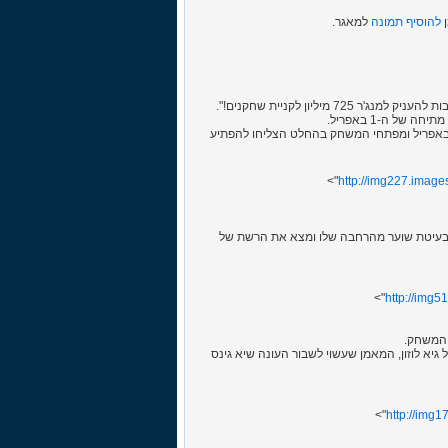
להוסיף תמונה
למאגר.
ליון לקניית שחקנים!".
של ה-1 באפריל.
שים רבים בקהילת המנג'ר הישראלית והעולמית סיפרו שנתקלו בהודעה הזו ב-1 באפריל ומפתחי המשחק בהחלט הצליחו להפתיע
http://img227.imag
נן בעט בעיטת שוער מהרחבה שלו ומצא את הרשת של
http://img
גיא לוזון, המאמן שעשוי לשבור העונה שיא גינס
http://img