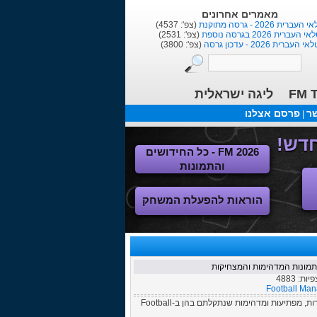
שחקנים אחרונים
Marcinho
(צפ': 1673)
Anderson
(צפ': 11711)
Dan Einbinder
(צפ': 7409)
FM T
ליגה ישראלית
שר
פרסם אצלנו
|
FM 2026 - כל החידושים
והתמונות
הוראות להפעלת המשחק
צפיות:
4883
Football Ma
מאגר התמונות באתר מזמין אתכם, גולשי FMisrael, להעלות תמונות מצחיקות, מוזרות, מפתיעות ומדהימות שנתקלתם בהן ב-Football