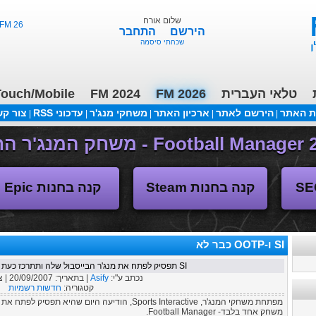
שלום אורח
FM 26 - ליגות נמוכות, תקציבים, העברות 3/2
הירשם
התחבר
שכחתי סיסמה
טלאי העברית
FM 2026
FM 2024
ouch/Mobile
ת האתר
הירשם לאתר
ארכיון האתר
משחקי מנג'ר
עדכוני RSS
צור ק
|
|
|
|
|
משחקי העבר
קנה בחנות Steam
קנה בחנות Epic
SI ו-OOTP כבר לא
SI תפסיק לפתח את מנג'ר הבייסבול שלה ותתרכז כעת במשחק אחד בלבד- FM
נכתב ע"י:
Asify
| בתאריך:
20/09/2007
| 
קטגוריה:
חדשות רשמיות
משחק אחד בלבד- Football Manager.