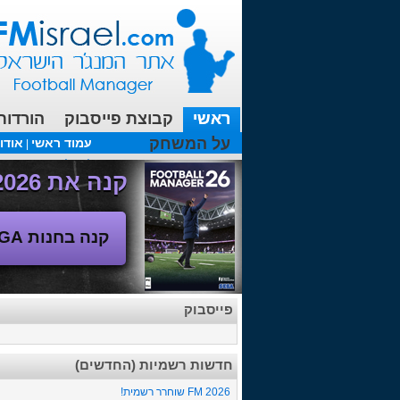
ראשי
קבוצת פייסבוק
הורדות
על המשחק
עמוד ראשי
אודו
|
עכשיו בפורומים:
מנג'ר 2010 - טבלת הליגה
(08/04/2018 00:27 ע"י srul666 )
קנה את Football Manager 2026 - משחק המנג'ר החדש!
קנה בחנות SEGA
פייסבוק
חדשות רשמיות (החדשים)
FM 2026 שוחרר רשמית!