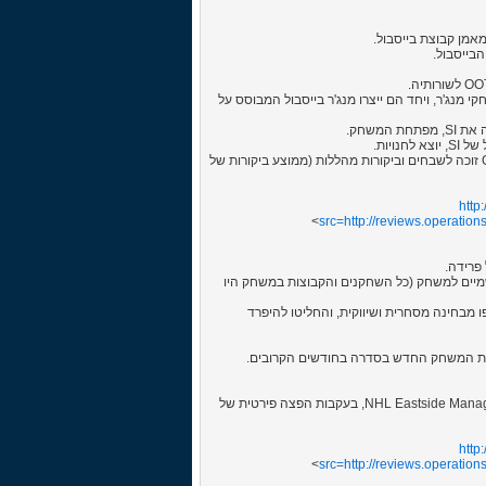
בייסבול.
מומחים הגדולים במשחקי מנג'ר, ויחד הם ייצרו מנג'ר בייסבול המבוסס על
הגרסה הקודמת (OOTP 2006) איכזבה מעט את מעריצי המשחק, אך OOTP 2007 זוכה לשבחים וביקורות מהללות (ממוצע ביקורות של
http
src=
http://reviews.operatio
ג זכויות ורשיונות רשמיים למשחק (כל השחקנים והקבוצות במשחק היו
ת שהן ציפו מבחינה מסחרית ושיווקית, והחליטו להיפרד
ו את המשחק החדש בסדרה בחודשים הקרובים.
כזכור, לפני מספר חודשים הודיעה SI על הפסקת הפיתוח של מנג'ר ההוקי שלה, NHL Eastside Manager, בעקבות הפצה פירטית של
http
src=
http://reviews.operatio