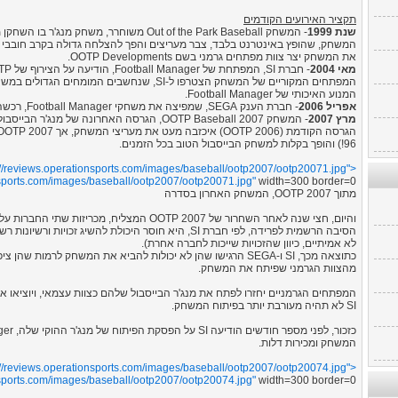
תקציר האירועים הקודמים
שנת 1999
- המשחק Out of the Park Baseball משוחרר, משחק מנג'ר בו השחקן מאמן קבוצת בייסבול.
המשחק, שהופץ באינטרנט בלבד, צבר מעריצים והפך להצלחה גדולה בקרב חובבי ה
את המשחק יצר צוות מפתחים גרמני בשם OOTP Developments.
מאי 2004
- חברת SI, המפתחת של Football Manager, הודיעה על הצירוף של OOTP לשורותיה.
המפתחים המקוריים של המשחק הצטרפו ל-SI, שנחשבים ה
המנוע האיכותי של Football Manager.
אפריל 2006
- חברת הענק SEGA, שמפיצה את משחקי Football Manager, רכשה את SI, מפתחת המשחק.
מרץ 2007
- המשחק OOTP Baseball 2007, הגרסה האחרונה של מנג'ר הבייסבול של SI, יוצא לחנויות.
96!) והופך בקלות למשחק הבייסבול הטוב בכל הזמנים.
://reviews.operationsports.com/images/baseball/ootp2007/ootp20071.jpg">
nsports.com/images/baseball/ootp2007/ootp20071.jpg"
width=300 border=0>
מתוך OOTP 2007, המשחק האחרון בסדרה
והיום, חצי שנה לאחר השחרור של OOTP 2007 המצליח, מכריזות שתי החברות על פרידה.
הסיבה הרשמית לפרידה, לפי חברת SI, היא חוסר היכולת להשי
לא אמיתיים, כיוון שהזכויות שייכות לחברה אחרת).
כתוצאה מכך, SI ו-SEGA הרגישו שהן לא יכולות להביא את המשחק לרמו
מהצוות הגרמני שפיתח את המשחק.
המפתחים הגרמניים יחזרו לפתח את מנג'ר הבייסבול שלהם כצוות עצמאי, ויוציא
SI לא תהיה מעורבת יותר בפיתוח המשחק.
המשחק ומכירות דלות.
://reviews.operationsports.com/images/baseball/ootp2007/ootp20074.jpg">
nsports.com/images/baseball/ootp2007/ootp20074.jpg"
width=300 border=0>