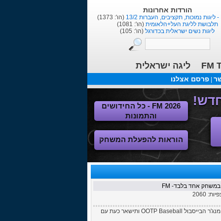
הורדות אחרונות
1
(הו': 1373)
תלבושת לליגת העל+הלאומית
(הו': 1081)
ליגות נשים ישראלית בכדורגל
(הו': 105)
FM T
ליגה ישראלית
שר
פרסם אצלנו
|
FM 2026 - כל החידושים
והתמונות
הוראות להפעלת המשחק
צפיות:
2060
מפתחת משחקי המנג'ר, Sports Interactive, הודיעה היום שהיא תפסיק לפתח את מנג'ר הבייסבול OOTP Baseball ותישאר כעת עם