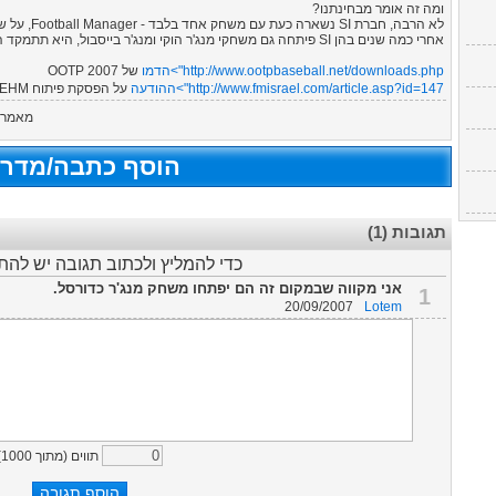
ומה זה אומר מבחינתנו?
לא הרבה, חברת SI נשארה כעת עם משחק אחד בלבד - Football Manager, על שלל גרסותיו (FM Live, FM Handheld ו-FM הרגיל).
אחרי כמה שנים בהן SI פיתחה גם משחקי מנג'ר הוקי ומנג'ר בייסבול, היא תתמקד החל מהיום בענף הכדורגל בלבד.
http://www.ootpbaseball.net/downloads.php">הדמו
של OOTP 2007
http://www.fmisrael.com/article.asp?id=147">ההודעה
על הפסקת פיתוח NHL EHM
מאמר ז
הוסף כתבה/מדרי
תגובות (1)
כדי להמליץ ולכתוב תגובה יש לה
אני מקווה שבמקום זה הם יפתחו משחק מנג'ר כדורסל.
1
20/09/2007
Lotem
תווים (מתוך
1000
)