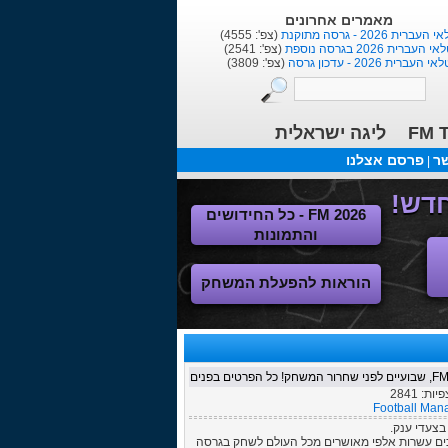
מאמרים אחרונים
העברית 2026 - גרסה מתוקנת
(צפ': 4555)
י העברית 2026 בגרסה נוספת
(צפ': 2541)
אי העברית 2026 - עדכון גרסה
(צפ': 3809)
FM T
ליגה ישראלית
שר
פרסם אצלנו
|
FM 2026 - כל החידושים
והתמונות
הוראות להפעלת המשחק
צפיות:
2841
Football Man
ויות ולהורדה ב-Steam ו-Epic, אך כבר עכשיו זוכים עשרות אלפי מאושרים מכל העולם לשחק בגרסה