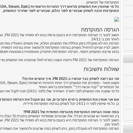
המוקדמת של המשחק.
המוקדמת וזוכה לשחק שבועיים לפני כולם, שבועיים לפני שחרור המשחק.
הגרסה המוקדמת
חשוב לזכ
לאחר מכן ב-24/11.
הגרסה הזו לא מוגבלת בזמן וכוללת את המשחק המלא, את משחק האונליין ואת משחק האתגר (ode
חשוב לציין שניתן להתחיל משחק בגרסה המוקדמת ולהמשיך אותו בגרסה הסופית שתשוח
ברגע שייצא המשחק הסופי, הגרסה המוקדמת תתעדכן אוטומטית באמצעות Steam.
הגרסה המוקדמת של FM 2021 ניתנת השנה כפרס לאלו שהזמינו את המשחק מראש, לפני השחרור הרשמי שלו.
שאלות ותשובות
אני גם רוצה לשחק כבר עכשיו ב-FM 2021. איך עושים את זה?
על הכפתורים ״קנה עכשיו דרך״ המופיעים בראש האתר.
כל מי שקונה את המשחק לפני תאריך השחרור שלו (לפני 24/11) זוכה לקבל את הגרסה המוקדמת מיד.
אם אני אזמין את המשחק בימים הקרובים, אני גם אקבל את הגרסה המוקד
כן. כל מי שיזמין לפני ה-24/11 יוכל לשחק בגרסה המוקדמת מיידית.
במה שונה הגרסה המוקדמת מהגרסה הסופית של FM 2021?
בין הגרסאות יש שבועיים הבדל, אלו שבועיים שמפתחי המשחק בחברת SI ינצלו כדי ללטש ולשפר עוד קצת את החלקים השונים בו.
חשוב לזכ
לאחר מכן.
הגרסה המוקדמת לא מוגבלת בזמן, ניתן לשחק כמה שרוצים ולהמשיך את השמירה