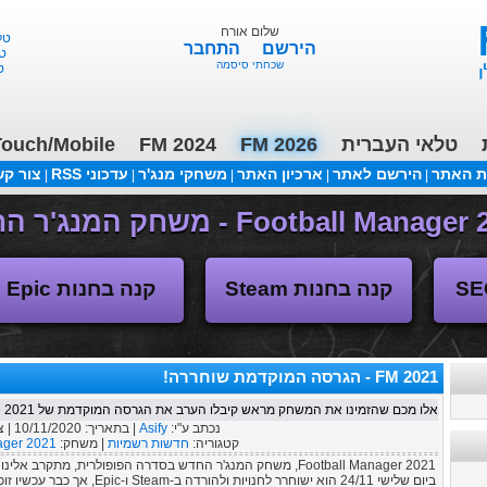
שלום אורח
טלאי 
הירשם
התחבר
טלא
שכחתי סיסמה
טל
טלאי העברית
FM 2026
FM 2024
ouch/Mobile
ת האתר
הירשם לאתר
ארכיון האתר
משחקי מנג'ר
עדכוני RSS
צור ק
|
|
|
|
|
משחקי העבר
קנה בחנות Steam
קנה בחנות Epic
FM 2021 - הגרסה המוקדמת שוחררה!
אלו מכם שהזמינו את המשחק מראש קיבלו הערב את הגרסה המוקדמת של FM 2021, שבועיים לפני שחרור המשחק! כל הפרטים בפנים
נכתב ע"י:
Asify
| בתאריך:
10/11/2020
| 
קטגוריה:
חדשות רשמיות
| משחק:
ager 2021
Football Manager 2021, משחק המנג'ר החדש בסדרה הפופולרית, מתקרב אלינו בצעדי ענק.
ביום שלישי 24/11 הוא ישוחרר לחנ