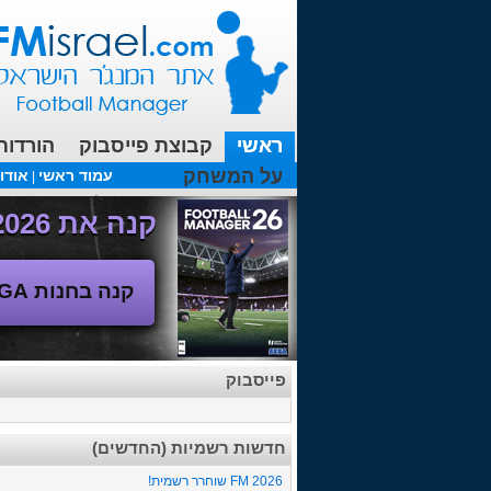
ראשי
קבוצת פייסבוק
הורדות
על המשחק
עמוד ראשי
אודו
|
עכשיו בפורומים:
מנג'ר 2010 - טבלת הליגה
(08/04/2018 00:27 ע"י srul666 )
קנה את Football Manager 2026 - משחק המנג'ר החדש!
קנה בחנות SEGA
פייסבוק
חדשות רשמיות (החדשים)
FM 2026 שוחרר רשמית!