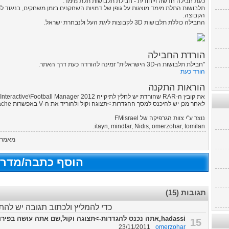
כעת חבילה חדשה וייחודית - חבילת תלבושות תלת מימד.
תלבושות התלת מימד מוצגות על גופן של דמויות השחקנים בזמן משחקים, בניגוד 
הקבוצה.
החבילה כוללת תלבושות 3D לקבוצות ליגת העל ולנבחרת ישראל.
הורדת החבילה
"חבילת תלבושות ה-3D הישראלית" זמינה להורדה כעת דרך האתר.
הורד כעת
הוראות התקנה
את קובץ ה-RAR שהורדת יש לחלץ לתיקייה My Documents\Sports Interactive\Football Manager 2012.
לאחר מכן יש להיכנס למסך ההגדרות >תצוגה וקול ולהוריד את ה-V באפשרות Use Skin Cache (השתמש במטמון סקין).
נוצר ע"י צוות הגרפיקה של FMisrael
itayn, mindfar, Nidis, omerzohar, tomilan.
מאמר ז
הוסף כתבה/מדרי
תגובות (15)
כדי להמליץ ולכתוב תגובה יש לה
hadassi,אתה נכנס להגדרות->תצוגה וקול,שם אתה עושה בפירוט גרפי על בינוני או גב...
15
23/11/2011
omerzohar