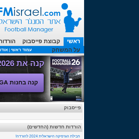
ראשי
קבוצת פייסבוק
הורדות
על המשחק
עמוד ראשי
אודו
|
עכשיו בפורומים:
FM19- איך יוצאים לחופשה עם המאמן ?
קנה את Football Manager 2026 - משחק המנג'ר החדש!
קנה בחנות SEGA
פייסבוק
הורדות חדשות (החדשים)
חבילת הגרפיקה הישראלית 2024 להורדה!