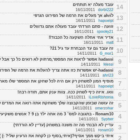
עובד מעלה יא תותחים
14
16/11/2011
dorbi222
לahri אך מעלים את הרמה של הפירוט הגרפי
13
16/11/2011
hapoelpt
זוועה - סתם הורדתי עובד מעולה אתם גדווולים
12
16/11/2011
spooky21
אדיר אחי אחלה השקעה כל הכבוד!!
11
16/11/2011
matt
זה עובד גם עד הנבחרת עד גיל 21?
10
14/11/2011
G_mor1
hadassi אפשר לראות את המספר,מרחוק לא רואים כל כך אבל שתצא מצלמת שחקן אז החבי...
9
14/11/2011
Messi
hadassi-יש אפשרות כזו אתה צריך להעלות את הרמה של הפירוט הגרפי.
8
14/11/2011
ahri23
מוסיף המון למשחק רק אם היה לכל שחקן את המספר שלו מאחור
7
14/11/2011
hapoelpt
וואו. איזה כיף לשחק ככה. צוות ענק אתם, תודה רבה!
6
14/11/2011
iLoveRishonia
זה עושה שבזמן שהקבוצה שלך משחקת אתה רואה את המדים שעש
5
14/11/2011
omerzohar
Ronam10 - בתגובה למס׳ 3 מה אתה ילד בן 9 ? אנשים משקיעים ויוצרים תוספות למש...
4
14/11/2011
Sypher
עדיין לא הבנתי מה זה משנה במשחק (עדיין לא הורדתי)
3
14/11/2011
ronam10
איתי ביקש ממך אסיף?(איתי,בסוף כן לקחת את הרעיון שלי? :) )
2