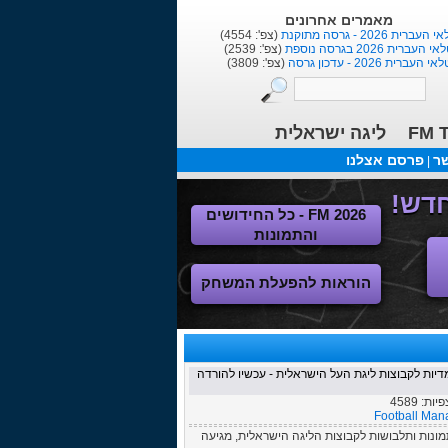
מאמרים אחרונים
העברית 2026 - גרסה מתוקנת
(צפ': 4554)
י העברית 2026 בגרסה נוספת
(צפ': 2539)
אי העברית 2026 - עדכון גרסה
(צפ': 3809)
FM T
ליגה ישראלית
שר
פרסם אצלנו
|
FM 2026 - כל החידושים
והתמונות
הוראות להפעלת המשחק
ושות תלת מימדיות לקבוצות ליגת העל הישראלית - עכשיו להורדה
צפיות:
4589
Football Man
בר וכללה סמלים, תמונות ותלבושות לקבוצות הליגה הישראלית, מגיעה