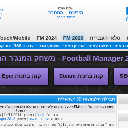
שלום אורח
טלאי 
הירשם
התחבר
טלא
שכחתי סיסמה
טל
טלאי העברית
FM 2026
FM 2024
ouch/Mobile
ת האתר
הירשם לאתר
ארכיון האתר
משחקי מנג'ר
עדכוני RSS
צור ק
|
|
|
|
|
(04/11/2018 17:30 ע"י daniellit )
פורום דיבורים
קנה בחנות Steam
קנה בחנות Epic
חבילת תלבושות 3D ישראלית
צוות הגרפיקה של FMisrael גאה להציג חבילה ייחודית הכוללת תלב
באתר!
נכתב ע"י:
Asify
| בתאריך:
14/11/2011
| 
קטגוריה:
הורדות חדשות
| משחק:
ager 2012
אחרי "חבילת הגרפיקה הישראלית 2012" ששוחררה בחודש שע