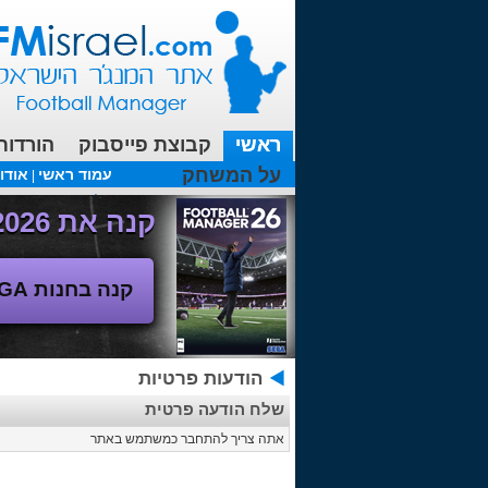
ראשי
קבוצת פייסבוק
הורדות
על המשחק
עמוד ראשי
אודו
|
עכשיו בפורומים:
FM19- איך יוצאים לחופשה עם המאמן ?
קנה את Football Manager 2026 - משחק המנג'ר החדש!
קנה בחנות SEGA
הודעות פרטיות
שלח הודעה פרטית
אתה צריך להתחבר כמשתמש באתר