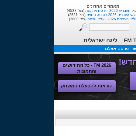
הורדות אחרונות
F
(הו': 1373)
תלבושת לליגת העל+הלאומית
(הו': 1081)
ליגות נשים ישראלית בכדורגל
(הו': 105)
ליגה ישראלית
FM T
שר
פרסם אצלנו
|
FM 2026 - כל החידושים
והתמונות
הוראות להפעלת המשחק