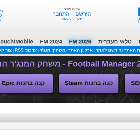
שלום אורח
M 26 - ליגות נמוכות, תקציבים, העברות 13/2
הירשם
התחבר
שכחתי סיסמה
ouch/Mobile
FM 2024
FM 2026
טלאי העברית
ת האתר
הירשם לאתר
ארכיון האתר
משחקי מנג'ר
עדכוני RSS
צור ק
|
|
|
|
|
(04/11/2018 17:30 ע"י daniellit )
פורום דיבורים
קנה בחנות Steam
קנה בחנות Epic