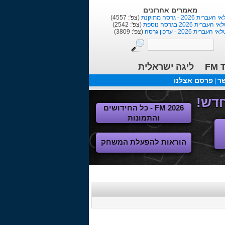
הורדות אחרונות
F
(הו': 1376)
תלבושת לליגת העל+הלאומית
(הו': 1086)
ליגות נשים ישראלית בכדורגל
(הו': 105)
ליגה ישראלית
FM T
שר
פרסם אצלנו
|
FM 2026 - כל החידושים
והתמונות
הוראות להפעלת המשחק