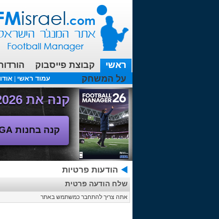
ראשי
קבוצת פייסבוק
הורדות
על המשחק
עמוד ראשי
אודו
|
עכשיו בפורומים:
FM19- איך יוצאים לחופשה עם המאמן ?
קנה את Football Manager 2026 - משחק המנג'ר החדש!
קנה בחנות SEGA
הודעות פרטיות
שלח הודעה פרטית
אתה צריך להתחבר כמשתמש באתר