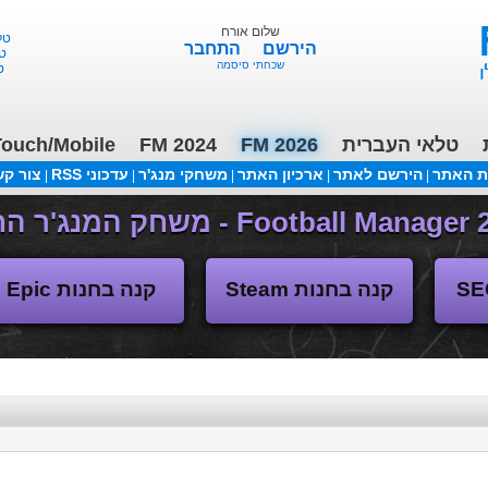
שלום אורח
M 26 - ליגות נמוכות, תקציבים, העברות 13/2
הירשם
התחבר
שכחתי סיסמה
ouch/Mobile
FM 2024
FM 2026
טלאי העברית
ת האתר
הירשם לאתר
ארכיון האתר
משחקי מנג'ר
עדכוני RSS
צור ק
|
|
|
|
|
(04/11/2018 17:30 ע"י daniellit )
פורום דיבורים
קנה בחנות Steam
קנה בחנות Epic