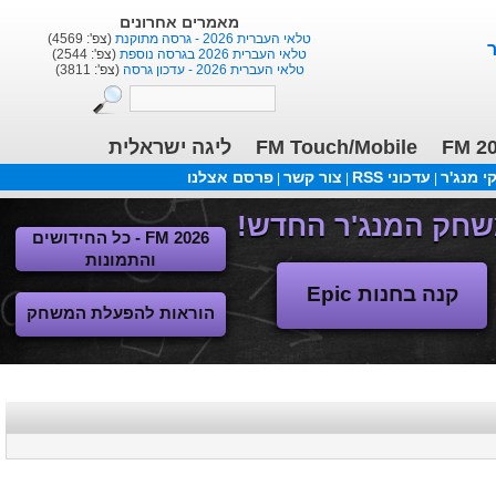
מאמרים אחרונים
טלאי העברית 2026 - גרסה מתוקנת
(צפ': 4569)
טלאי העברית 2026 בגרסה נוספת
(צפ': 2544)
טלאי העברית 2026 - עדכון גרסה
(צפ': 3811)
ליגה ישראלית
FM Touch/Mobile
FM 2
 מנג'ר
עדכוני RSS
צור קשר
פרסם אצלנו
|
|
|
FM 2026 - כל החידושים
והתמונות
קנה בחנות Epic
הוראות להפעלת המשחק