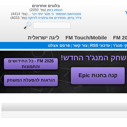
בלוגים אחרונים
הנוסע בזמן
(צפ': 2050)
טוטנהאם הוטספר :כי מנור יותר וינר ...
(צפ': 4414)
ורדר ברמן -מחזירים את גרמניה לירוקה
(צפ': 4033)
ליגה ישראלית
FM Touch/Mobile
FM 2
 מנג'ר
עדכוני RSS
צור קשר
פרסם אצלנו
|
|
|
FM 2026 - כל החידושים
והתמונות
קנה בחנות Epic
הוראות להפעלת המשחק