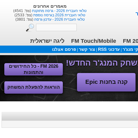
הורדות אחרונות
FM 26 - ליגות נמוכות, תקציבים, העברות 13/2
(הו': 1373)
תלבושת לליגת העל+הלאומית
(הו': 1082)
ליגות נשים ישראלית בכדורגל
(הו': 105)
ליגה ישראלית
FM Touch/Mobile
FM 2
 מנג'ר
עדכוני RSS
צור קשר
פרסם אצלנו
|
|
|
FM 2026 - כל החידושים
והתמונות
קנה בחנות Epic
הוראות להפעלת המשחק