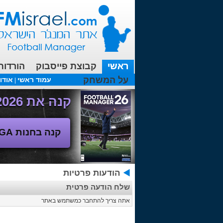
ראשי
קבוצת פייסבוק
הורדות
על המשחק
עמוד ראשי
אודו
|
עכשיו בפורומים:
FM19- איך יוצאים לחופשה עם המאמן ?
קנה את Football Manager 2026 - משחק המנג'ר החדש!
קנה בחנות SEGA
הודעות פרטיות
שלח הודעה פרטית
אתה צריך להתחבר כמשתמש באתר