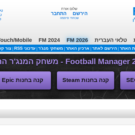
שלום אורח
הירשם
התחבר
שכחתי סיסמה
ouch/Mobile
FM 2024
FM 2026
טלאי העברית
ת האתר
הירשם לאתר
ארכיון האתר
משחקי מנג'ר
עדכוני RSS
צור ק
|
|
|
|
|
(04/11/2018 17:30 ע"י daniellit )
פורום דיבורים
קנה בחנות Steam
קנה בחנות Epic