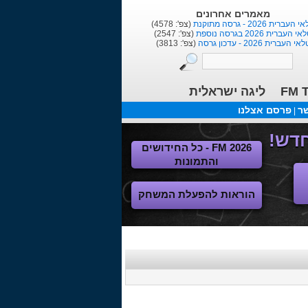
שחקנים אחרונים
(צפ': 1686)
Marcinho
(צפ': 11721)
Anderson
(צפ': 7415)
Dan Einbinder
ליגה ישראלית
FM T
שר
פרסם אצלנו
|
FM 2026 - כל החידושים
והתמונות
הוראות להפעלת המשחק