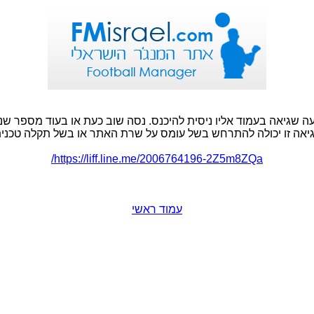
ה שגיאה בעמוד אליו ניסית להיכנס. נסה שוב כעת או בעוד מספר שני
יאה זו יכולה להתרחש בשל עומס על שרת האתר או בשל תקלה טכנית
https://liff.line.me/2006764196-2Z5m8ZQa/
עמוד ראשי