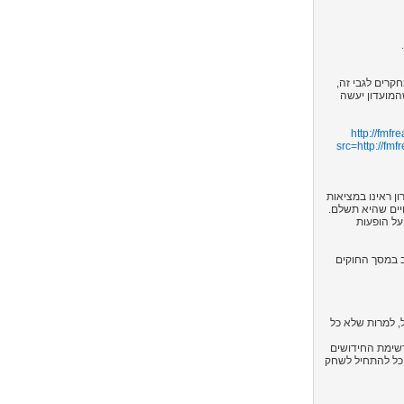
רים לגבי זה,
המועדון יעשה
http://fm
src=
http://f
ן ראינו במציאות
 על הופעות
ב במסך החוקים
סביבות אפריל, למרות שלא כל
שיבה אחרי השחרור של FM 2009 שבה נרכיב את רשימת החידושים
וכל להתחיל לשחק