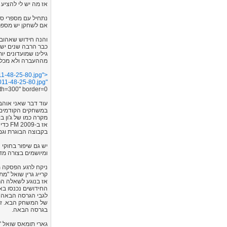
אז מה יש לי להציע 
נתחיל עם מספרי סגל מ
אם לשחקן יש מספר 
והנה חידוש שאהוב ע
כבר הרבה שנים יש 
גילינו שמועדונים 
מההעברה ולא מכל ס
1-48-25-80.jpg">
11-48-25-80.jpg"
th=300" border=0">
עוד דבר שאני אוהב 
במשחקים הקודמים פ
מקרה כמו של ג'ון בוסטוק (John Bostock), הנער בן ה-16 שעבר לטוטנהאם אחרי ויכוחים ארוכ
אז ב-
בקבוצה הבוגרת וגם
יש גם שיפור בחוקי
ומיושמים בצורה מד
ניקח לרגע הפסקה מ
קרייג גרין שואל "מתי הצלחתם לשחק לרא
החידושים נכנסו בא
של המשחק הבא. זה 
בגרסה הבאה.
גארי תומאס שואל "