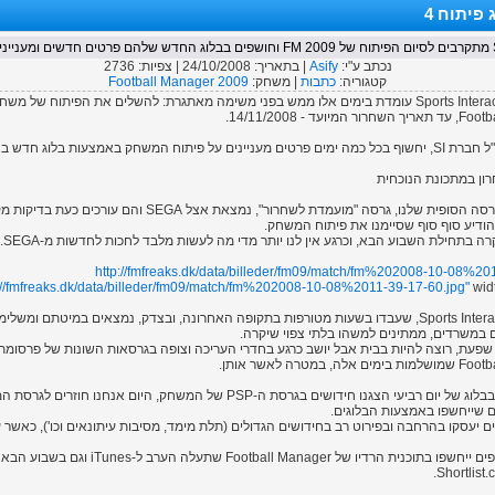
דשים ומעניינים
נכתב ע"י:
Asify
| בתאריך:
24/10/2008
| צפיות:
2736
קטגוריה:
כתבות
| משחק:
Football Manager 2009
חברת הפיתוח Sports Interactive עומדת בימים אלו ממש בפני משימה מאתגרת: להשלים את הפיתוח ש
ד - 14/11/2008.
חק באמצעות בלוג חדש באתר הבריטי HMV.
אנחנו ממתינים. הגרסה הסופית שלנו, גרסה "מועמדת לשחרור", נמצאת אצל GA
הודיע סוף סוף שסיימנו את פיתוח המשחק.
רה בתחילת השבוע הבא, וכרגע אין לנו יותר מדי מה לעשות מלבד לחכות לחדשות מ-SEGA.
http://fmfreaks.dk/data/billeder/fm09/match/fm%202008-10-08%20
://fmfreaks.dk/data/billeder/fm09/match/fm%202008-10-08%2011-39-17-60.jpg"
widt
ם במשרדים, ממתינים למשהו בלתי צפוי שיקרה.
 שפעת, רוצה להיות בבית אבל יושב כרגע בחדרי העריכה וצופה בגרסאות השונות של פרסומת 
מטרה לאשר אותן.
בכל מקרה, אחרי שבבלוג של יום רביעי הצגנו חידושים בגרסת ה-PSP של המשחק, היום אנחנ
 שייחשפו באמצעות הבלוגים.
ם יעסקו בהרחבה ובפירוט רב בחידושים הגדולים (תלת מימד, מסיבות עיתונאים וכו'), כאשר
חידושים קטנים נוספים ייחשפו בתוכנית הרדיו של ll Manager