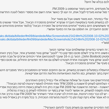
לכם בבלוג של היום?
ועדפים, חידוש נחמד שהוספנו ב-FM 2009.
סגל שהוא מעדיף לקבל אותו, זה יוצג לך כאשר אתה רושם את מספרי הסגל לעונה החדשה.
ליי במיוחד, הוא מאוד פשוט אבל גם מאוד יעיל.
לנו במשחק סעיף בעסקאות העברה שנקרא "אחוזים מהמכירה הבאה", אבל אחרי שעשינו מחק
יותר משתמשים היום בסעיף "אחוזים מהרווחים של המכירה הבאה" (כלומר אחוזים מהרווחים ש
כום ההעברה). אז הוספנו גם את זה כסעיף אפשרי.
freaks.dk/data/billeder/fm09/blandede/MacScreenshots15424fm%202008-10-02%201
mfreaks.dk/data/billeder/fm09/blandede/MacScreenshots15424fm%202008-10-02%20
wid
זה השינוי בפיצויים שמשולמים עבור שחקני הנוער.
שוט היית צריך לשלם סכום כסף קטן כדי "לגנוב" שחקן צעיר ממועדון אחר, אבל בקיץ האחרו
ים על גובה הפיצויים שהיא תשלם.
FM 2009 כדי לגנוב שחקן צעיר מקבוצה אחרת תצטרכו לשלם גם את דמי הפיצויים הרגילים, גם סכום כסף
 סעיף של "אחוזים מהמכירה הבאה".
 ההעפלה במפעלים השונים במשחק, אז גם החוקים המוזרים והמסובכים ביותר מוסברים היט
ויקת בתוך המשחק, כמו הליגות האסיאתיות והליגות הדרום אמריקאיות.
החידושים ואני אענה על שאלות שנשלחו אליי במייל בימים האחרונים.
שונה ב-FM 2009? ומתי תתחילו לאסוף רעיונות לגרסה הבאה?".
אז בנוגע לשאלה הראשונה - הגרסה הראשונה של FM 2009 שבה ניתן היה לשחק באמת הייתה ב
ותה תקופה למשחק, אז אפשר להגיד שרק בסוף יוני התחלתי לשחק בו בצורה נורמלית.
לגבי הגרסה הבאה - יש לנו כבר כמה רעיונות, וגם תהיה לנו י
לא אומר שלא ניקח קצת זמן כדי להנות מהגרסה הנוכחית, כי בכל מקרה רק באפריל-מאי נ
מה הסיכויים שתעשו גם משחק מנג'ר לתחום האגרוף?".