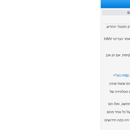
ל משחק המנג'ר החדש,
SE והם עורכים כעת בדיקות מקיפות. אם הן אכן
src=
http
הטלוויזיה של
ו חוזרים לגרסת המחשב, ואלו הם
 על כל אחד מהם
Footba שתעלה הערב ל-iTunes וגם בשבוע הבא יהיו כמה חידושים