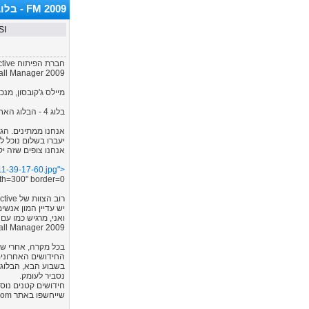
FM 2009 - בלוג פיתוח 4
SI מתקרבים לסיום הפיתוח של FM 2009 וחושפים בבלוג החדש שלהם פרטים ח
Football Manager 2009, עד תאריך השחרור המיוע
מיילס ג'קובסון, מנכ"ל חברת SI, יחשוף בכל כמה ימים פרטים מעניינים על פיתוח המש
בלוג 4 - הבלוג האחרון במתכונת הנוכחית
יעברו בשלום נוכל ל
אנחנו צופים שזה יק
11-39-17-60.jpg">
h=300" border=0">
רוב הצוות של Sports Interactive, שעבדו בשעות מטורפות בתקופה האחרונה, ובצדק, נמצאים במיטתם ומשלימים שעות שינה.
יש עדיין המון אנשי
ואני, מרגיש כמו עם
Football Manager 2009 שמושלמות בימים אלה, ב
החידושים האחרונים
בשבוע הבא, הבלוגי
נסביר לעומק.
שייחשפו באתר Shortlist.com.