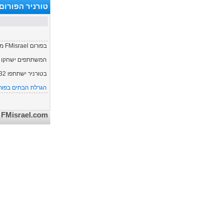
טורניר הפורום
בפורום FMisrael מתארגן בימים אלו טורניר FM 2007.
המשתתפים ישחקו אחד נגד השני משחקי ר
בטורניר ישתתפו 32 אנשים וכל המקומות כבר תפוסים, אם מישהו יורחק או יפרוש תוכלו להירשם.
הגרלת הבתים בפור
FMisrael.com - אתר המנג'ר הישראלי