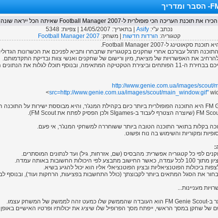
ריך
הכירו את תוכנת העריכה הכי פופולרית ל-Football Manager 2007 שאיתה הכל ייראה שונה
נכתב ע"י:
Asify
| בתאריך:
14/05/2007
| צפיות:
5348
קטגוריה:
הורדות חדשות
| משחק:
Football Manager 2007
התוכנה תרגל עבורכם אחרי שחקנים בקטגוריות שתבחרו ותביא לפניכם את הכשרונות הגדולי
להרחיב את האפשרויות של מציאת, מיון ורישום של שחקנים ואנשי צוות ובדיקת התקדמותם.
התוכנה גם תקל עליכם בבחירת ה-11 הפותחים וביצירת הטקטיקה המתאימה, ובנוסף תוכלו לגלות את הנת
http://www.genie.com.ua/images/scout/
src=
http://www.genie.com.ua/images/scout/main_window.gif"
wid
תוכנת FM Genie Scout היא התוכנה הפופולרית ביותר כיום בקהילת המנג'ר, והיא מבוססת ישירות על התוכנ
פיות ומקוריות והשימוש בה נוח ופשוט.
:
נים לפי כל קטגוריה אפשרית: מהבסיס (שם, אזרחות, גיל) ועד לנתונים המוסתרים.
 לפי היכולות החשובות באותה עמדה.
צפות ביכולות הפוטנציאליות ובציון הפוטנציאלי אליו הוא יכול להגיע בשיא.
בחור את הסגל המתאים ביותר לקבוצתך (כולל התחשבות בפציעות, הרחקות ועוד), ובנוסף ל
ויות מעניינות...
ק של המשחק עצמו.
 של שחקן במסך הראשי, ייפתח מסך הפרופיל שלו שיציג את יכולותיו ופרטיו האישיים באופן