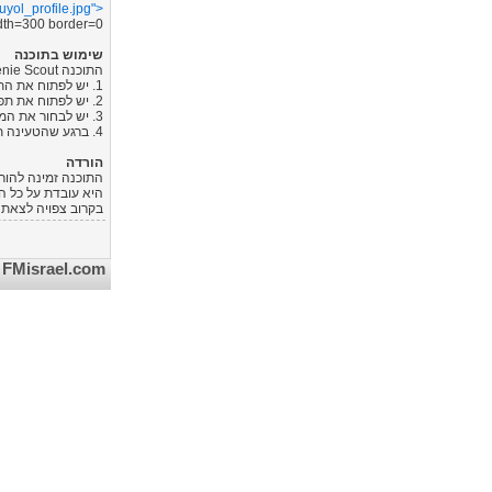
yol_profile.jpg">
th=300 border=0>
שימוש בתוכנה
התוכנה FM Genie Scout היא אדיטור למשחקים שמורים, כך שתצטרכו לבחור את המשחק השמור שלכם עליו תרצו ל"עבוד".
1. יש לפתוח את התוכנה.
2. יש לפתוח את תפריט File ולבחור Load Game.
3. יש לבחור את המשחק השמור עליו תרצו לעבוד.
4. ברגע שהטעינה תסתיים, תוכלו להתחיל לחפש שחקנים (Search>Player Search) או להשתמש בשאר האפשרויות של התוכנה.
הורדה
התוכנה זמינה להור
היא עובדת על כל הגרסאות של 
בקרוב צפויה לצאת 
FMisrael.com - אתר המנג'ר הישראלי