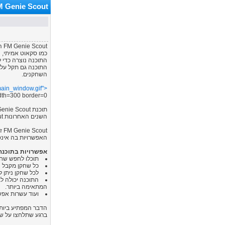
FM Genie Scout- הסבר ומד
FM Genie Scout היא תוכנת סקאוטינג ל-Football Manager 2007.
כמו סקאוט אמיתי, 
התוכנה נוצרה כדי 
השחקנים.
main_window.gif">
th=300 border=0>
השנים האחרונות FM Scout (שיוצרה הצטרף לעבוד ב-SIgames ולכן הפסיק לפתח את FM Scout).
FM Genie Scout זוכה בקלות בתואר התוכנה הטובה ביותר ששוחררה למשחקי המנג'ר, אי פעם.
האפשרויות בה אינסו
אפשרויות בתוכנה
תוכלו לחפש שחק
כל שחקן מקבל ציון מתוך 100 לכל עמדה, כאשר החישוב מתבצע
לכל שחקן ניתן ל
התוכנה יכולה ל
המתאימה ביותר.
ועוד עשרות אפשר
הדבר המפתיע ביותר ב-FM Genie Scout הוא העובדה שהממשק שלו כמעט זהה לממש
ברגע שתלחצו על שם